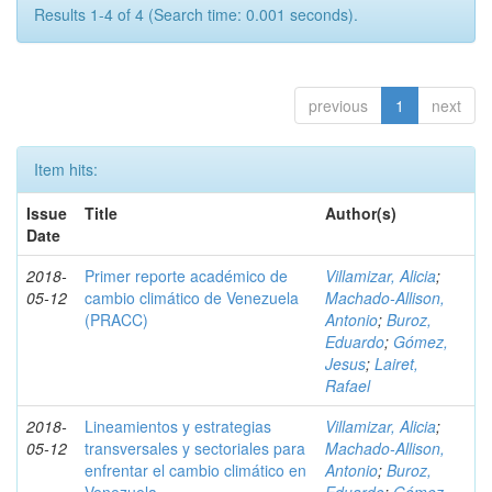
Results 1-4 of 4 (Search time: 0.001 seconds).
previous
1
next
Item hits:
Issue
Title
Author(s)
Date
2018-
Primer reporte académico de
Villamizar, Alicia
;
05-12
cambio climático de Venezuela
Machado-Allison,
(PRACC)
Antonio
;
Buroz,
Eduardo
;
Gómez,
Jesus
;
Lairet,
Rafael
2018-
Lineamientos y estrategias
Villamizar, Alicia
;
05-12
transversales y sectoriales para
Machado-Allison,
enfrentar el cambio climático en
Antonio
;
Buroz,