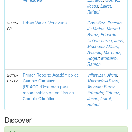
Venezuela
Eduardo
;
Gómez,
Jesus
;
Lairet,
Rafael
2015-
Urban Water. Venezuela
González, Ernesto
03
J.
;
Matos, María L.
;
Buroz, Eduardo
;
Ochoa-Iturbe, José
;
Machado-Allison,
Antonio
;
Martínez,
Róger
;
Montero,
Ramón
2018-
Primer Reporte Académico de
Villamizar, Alicia
;
05-12
Cambio Climático
Machado-Allison,
(PRACC):Resumen para
Antonio
;
Buroz,
responsables en política de
Eduardo
;
Gómez,
Cambio Climático
Jesus
;
Lairet,
Rafael
Discover