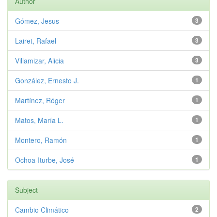
Author
Gómez, Jesus
3
Lairet, Rafael
3
Villamizar, Alicia
3
González, Ernesto J.
1
Martínez, Róger
1
Matos, María L.
1
Montero, Ramón
1
Ochoa-Iturbe, José
1
Subject
Cambio Climático
2