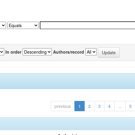
In order
Authors/record
previous
1
2
3
4
...
5