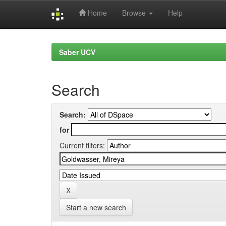
Home
Browse
Help
Skip
navigation
Saber UCV
Search
Search:
for
Current filters:
Start a new search