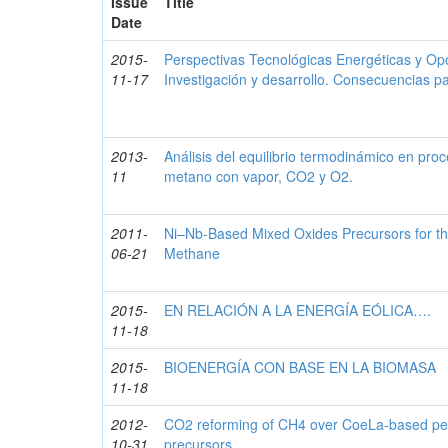
Issue
Title
Date
2015-
Perspectivas Tecnológicas Energéticas y Op
11-17
Investigación y desarrollo. Consecuencias p
2013-
Análisis del equilibrio termodinámico en pr
11
metano con vapor, CO2 y O2.
2011-
Ni–Nb-Based Mixed Oxides Precursors for th
06-21
Methane
2015-
EN RELACIÓN A LA ENERGÍA EÓLICA….
11-18
2015-
BIOENERGÍA CON BASE EN LA BIOMASA
11-18
2012-
CO2 reforming of CH4 over CoeLa-based pero
10-31
precursors