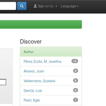
Sign on to:
Language
Discover
Author
Pérez Zurita, M. Josefina
13
Alvarez, Juan
9
Valderrama, Gustavo
9
García, Luis
8
Pietri, Eglé
7