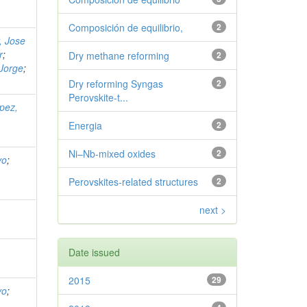
Composición de equilibrio,
2
r, Jose
r
;
Dry methane reforming
2
Jorge
;
Dry reforming Syngas
2
Perovskite-t...
pez,
Energia
2
Ni–Nb-mixed oxides
2
vo
;
Perovskites-related structures
2
next >
Date issued
2015
29
vo
;