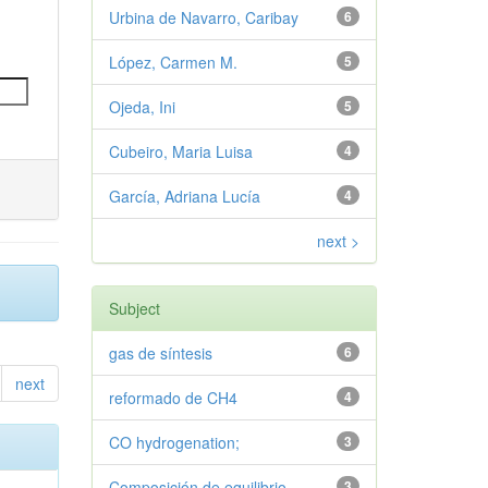
Urbina de Navarro, Caribay
6
López, Carmen M.
5
Ojeda, Ini
5
Cubeiro, Maria Luisa
4
García, Adriana Lucía
4
next >
Subject
gas de síntesis
6
next
reformado de CH4
4
CO hydrogenation;
3
Composición de equilibrio
3