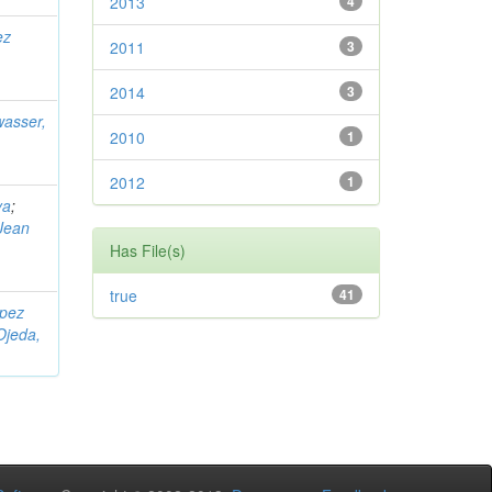
2013
4
ez
2011
3
2014
3
asser,
2010
1
2012
1
ya
;
 Jean
Has File(s)
true
41
pez
Ojeda,