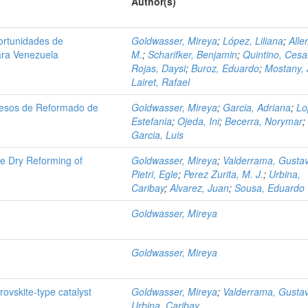
Author(s)
ortunidades de
Goldwasser, Mireya
;
López, Liliana
;
Alle
ara Venezuela
M.
;
Scharifker, Benjamin
;
Quintino, Cesa
Rojas, Daysi
;
Buroz, Eduardo
;
Mostany, 
Lairet, Rafael
ocesos de Reformado de
Goldwasser, Mireya
;
Garcia, Adriana
;
Lo
Estefania
;
Ojeda, Ini
;
Becerra, Norymar
;
Garcia, Luis
e Dry Reforming of
Goldwasser, Mireya
;
Valderrama, Gusta
Pietri, Egle
;
Perez Zurita, M. J.
;
Urbina,
Caribay
;
Alvarez, Juan
;
Sousa, Eduardo
Goldwasser, Mireya
Goldwasser, Mireya
vskite-type catalyst
Goldwasser, Mireya
;
Valderrama, Gusta
Urbina, Caribay