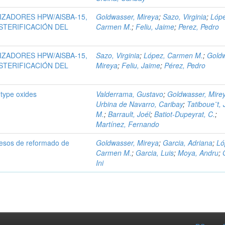
IZADORES HPW/AlSBA-15,
Goldwasser, Mireya
;
Sazo, Virginia
;
Lóp
STERIFICACIÓN DEL
Carmen M.
;
Feliu, Jaime
;
Perez, Pedro
IZADORES HPW/AlSBA-15,
Sazo, Virginia
;
López, Carmen M.
;
Goldw
STERIFICACIÓN DEL
Mireya
;
Feliu, Jaime
;
Pérez, Pedro
 type oxides
Valderrama, Gustavo
;
Goldwasser, Mire
Urbina de Navarro, Caribay
;
Tatiboue¨t,
M.
;
Barrault, Joél
;
Batiot-Dupeyrat, C.
;
Martínez, Fernando
ocesos de reformado de
Goldwasser, Mireya
;
Garcia, Adriana
;
Ló
Carmen M.
;
Garcia, Luis
;
Moya, Andru
;
Ini