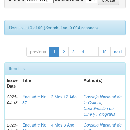
Results 1-10 of 99 (Search time: 0.004 seconds).
previous
1
2
3
4
...
10
next
Item hits:
Issue
Title
Author(s)
Date
2025-
Encuadre No. 13 Mes 12 Año
Consejo Nacional de
04-18
87
la Cultura
;
Coordinación de
Cine y Fotografía
2025-
Encuadre No. 14 Mes 3 Año
Consejo Nacional de