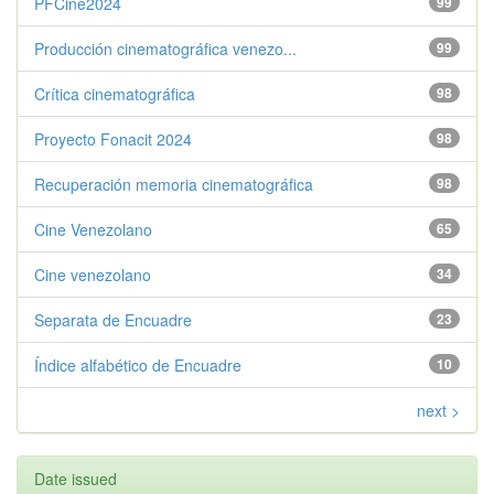
PFCine2024
99
Producción cinematográfica venezo...
99
Crítica cinematográfica
98
Proyecto Fonacit 2024
98
Recuperación memoria cinematográfica
98
Cine Venezolano
65
Cine venezolano
34
Separata de Encuadre
23
Índice alfabético de Encuadre
10
next >
Date issued