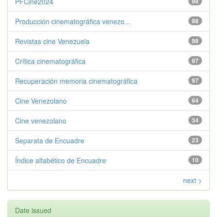
PFCine2024
98
Producción cinematográfica venezo...
98
Revistas cine Venezuela
98
Crítica cinematográfica
97
Recuperación memoria cinematográfica
97
Cine Venezolano
64
Cine venezolano
34
Separata de Encuadre
23
Índice alfabético de Encuadre
10
next >
Date issued