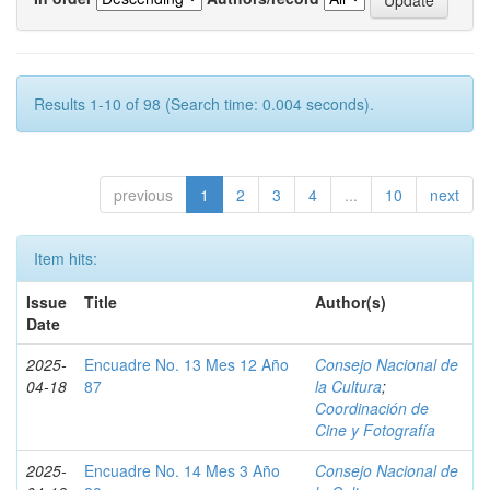
Results 1-10 of 98 (Search time: 0.004 seconds).
previous
1
2
3
4
...
10
next
Item hits:
Issue
Title
Author(s)
Date
2025-
Encuadre No. 13 Mes 12 Año
Consejo Nacional de
04-18
87
la Cultura
;
Coordinación de
Cine y Fotografía
2025-
Encuadre No. 14 Mes 3 Año
Consejo Nacional de