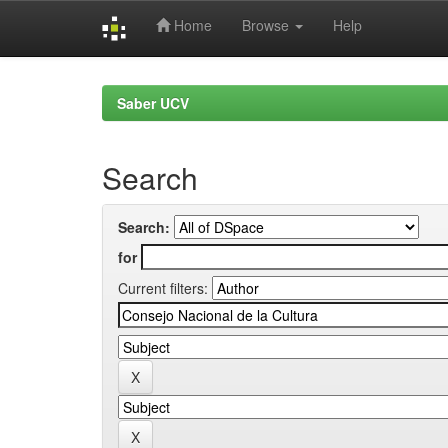
Home
Browse
Help
Skip
navigation
Saber UCV
Search
Search:
for
Current filters: