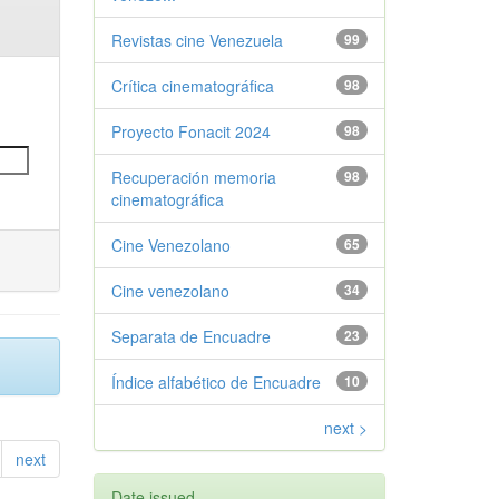
Revistas cine Venezuela
99
Crítica cinematográfica
98
Proyecto Fonacit 2024
98
Recuperación memoria
98
cinematográfica
Cine Venezolano
65
Cine venezolano
34
Separata de Encuadre
23
Índice alfabético de Encuadre
10
next >
next
Date issued