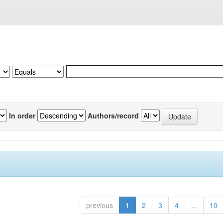
In order
Authors/record
previous
1
2
3
4
...
10