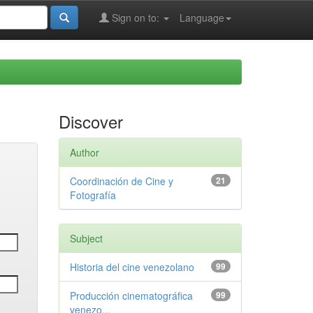
Sign on to:
Language
Discover
Author
Coordinación de Cine y
21
Fotografía
Subject
Historia del cine venezolano
99
Producción cinematográfica
99
venezo...