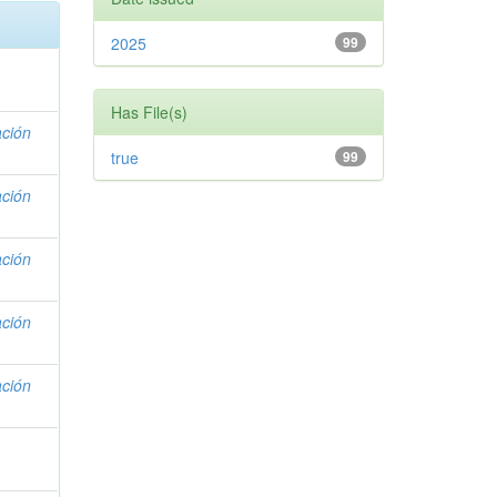
2025
99
Has File(s)
ación
true
99
ación
ación
ación
ación