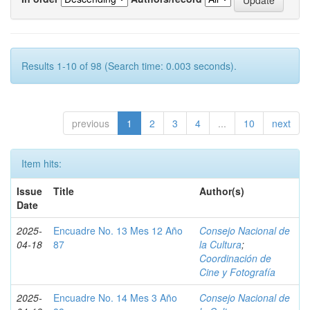
Results 1-10 of 98 (Search time: 0.003 seconds).
previous
1
2
3
4
...
10
next
Item hits:
Issue
Title
Author(s)
Date
2025-
Encuadre No. 13 Mes 12 Año
Consejo Nacional de
04-18
87
la Cultura
;
Coordinación de
Cine y Fotografía
2025-
Encuadre No. 14 Mes 3 Año
Consejo Nacional de