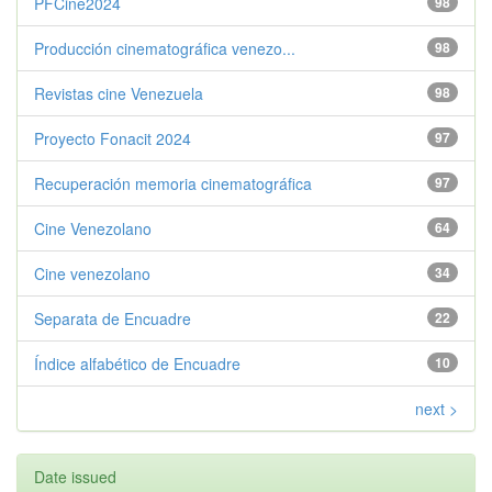
PFCine2024
98
Producción cinematográfica venezo...
98
Revistas cine Venezuela
98
Proyecto Fonacit 2024
97
Recuperación memoria cinematográfica
97
Cine Venezolano
64
Cine venezolano
34
Separata de Encuadre
22
Índice alfabético de Encuadre
10
next >
Date issued