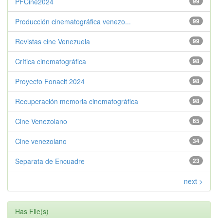
PFCine2024
99
Producción cinematográfica venezo...
99
Revistas cine Venezuela
99
Crítica cinematográfica
98
Proyecto Fonacit 2024
98
Recuperación memoria cinematográfica
98
Cine Venezolano
65
Cine venezolano
34
Separata de Encuadre
23
next >
Has File(s)