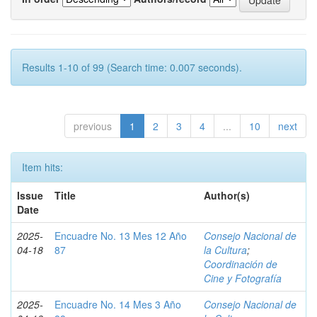
Results 1-10 of 99 (Search time: 0.007 seconds).
previous
1
2
3
4
...
10
next
Item hits:
Issue
Title
Author(s)
Date
2025-
Encuadre No. 13 Mes 12 Año
Consejo Nacional de
04-18
87
la Cultura
;
Coordinación de
Cine y Fotografía
2025-
Encuadre No. 14 Mes 3 Año
Consejo Nacional de