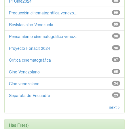
PFCine2024
99
Producción cinematográfica venezo...
99
Revistas cine Venezuela
99
Pensamiento cinematográfico venez...
98
Proyecto Fonacit 2024
98
Crítica cinematográfica
97
Cine Venezolano
65
Cine venezolano
34
Separata de Encuadre
23
next >
Has File(s)