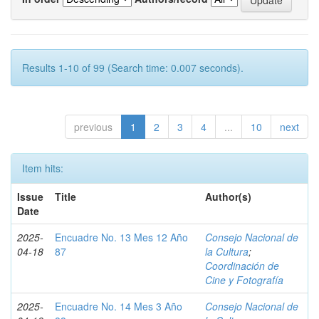
Results 1-10 of 99 (Search time: 0.007 seconds).
previous
1
2
3
4
...
10
next
Item hits:
Issue
Title
Author(s)
Date
2025-
Encuadre No. 13 Mes 12 Año
Consejo Nacional de
04-18
87
la Cultura
;
Coordinación de
Cine y Fotografía
2025-
Encuadre No. 14 Mes 3 Año
Consejo Nacional de