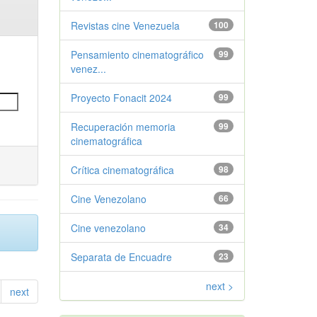
Revistas cine Venezuela
100
Pensamiento cinematográfico
99
venez...
Proyecto Fonacit 2024
99
Recuperación memoria
99
cinematográfica
Crítica cinematográfica
98
Cine Venezolano
66
Cine venezolano
34
Separata de Encuadre
23
next >
next