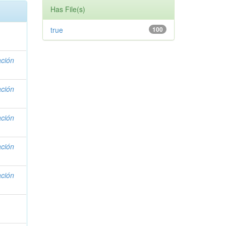
Has File(s)
true
100
ación
ación
ación
ación
ación