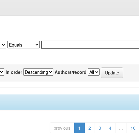
In order
Authors/record
previous
1
2
3
4
...
10