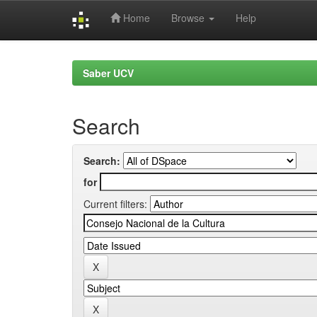
Home
Browse
Help
Skip
navigation
Saber UCV
Search
Search:
for
Current filters: