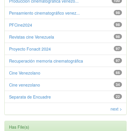
Producción cinematográfica venezo...
100
Pensamiento cinematográfico venez...
98
PFCine2024
98
Revistas cine Venezuela
98
Proyecto Fonacit 2024
97
Recuperación memoria cinematográfica
97
Cine Venezolano
66
Cine venezolano
34
Separata de Encuadre
22
next >
Has File(s)