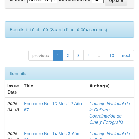
Results 1-10 of 100 (Search time: 0.004 seconds).
previous
1
2
3
4
...
10
next
Item hits:
Issue
Title
Author(s)
Date
2025-
Encuadre No. 13 Mes 12 Año
Consejo Nacional de
04-18
87
la Cultura
;
Coordinación de
Cine y Fotografía
2025-
Encuadre No. 14 Mes 3 Año
Consejo Nacional de