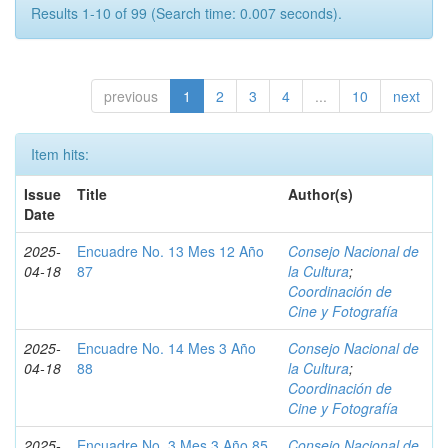
Results 1-10 of 99 (Search time: 0.007 seconds).
previous
1
2
3
4
...
10
next
Item hits:
Issue
Title
Author(s)
Date
2025-
Encuadre No. 13 Mes 12 Año
Consejo Nacional de
04-18
87
la Cultura
;
Coordinación de
Cine y Fotografía
2025-
Encuadre No. 14 Mes 3 Año
Consejo Nacional de
04-18
88
la Cultura
;
Coordinación de
Cine y Fotografía
2025-
Encuadre No. 3 Mes 3 Año 85
Consejo Nacional de