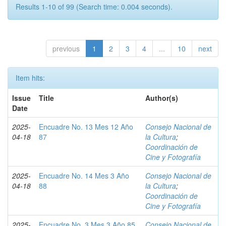
Results 1-10 of 99 (Search time: 0.004 seconds).
previous
1
2
3
4
...
10
next
Item hits:
Issue
Title
Author(s)
Date
2025-
Encuadre No. 13 Mes 12 Año
Consejo Nacional de
04-18
87
la Cultura
;
Coordinación de
Cine y Fotografía
2025-
Encuadre No. 14 Mes 3 Año
Consejo Nacional de
04-18
88
la Cultura
;
Coordinación de
Cine y Fotografía
2025-
Encuadre No. 3 Mes 3 Año 85
Consejo Nacional de