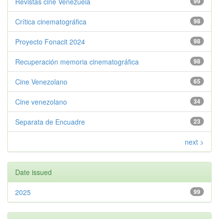
Revistas cine Venezuela
99
Crítica cinematográfica
98
Proyecto Fonacit 2024
98
Recuperación memoria cinematográfica
98
Cine Venezolano
65
Cine venezolano
34
Separata de Encuadre
23
next >
Date issued
2025
99