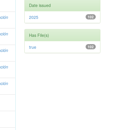
Date issued
ación
2025
102
ación
Has File(s)
true
102
ación
ación
ación