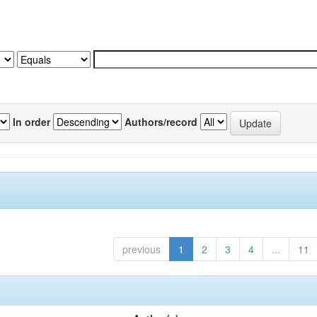
In order
Authors/record
previous
1
2
3
4
...
11