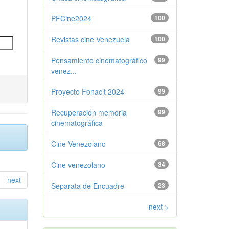
PFCine2024
100
Revistas cine Venezuela
100
Pensamiento cinematográfico
99
venez...
Proyecto Fonacit 2024
99
Recuperación memoria
99
cinematográfica
Cine Venezolano
68
Cine venezolano
34
next
Separata de Encuadre
23
next >