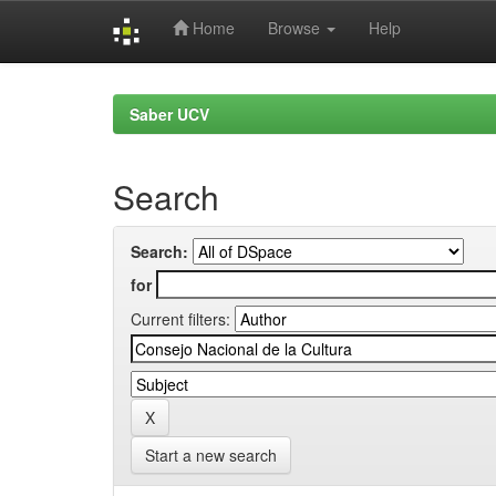
Home
Browse
Help
Skip
navigation
Saber UCV
Search
Search:
for
Current filters:
Start a new search