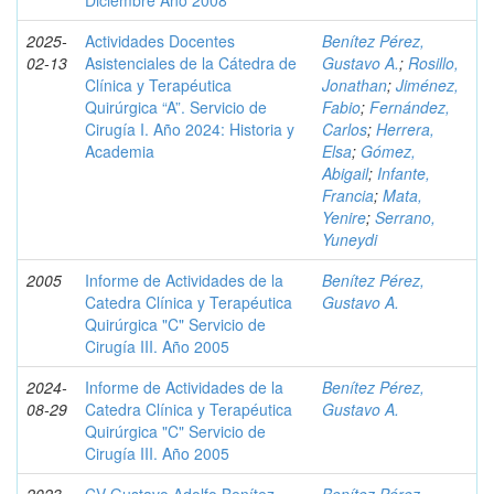
Diciembre Año 2008
2025-
Actividades Docentes
Benítez Pérez,
02-13
Asistenciales de la Cátedra de
Gustavo A.
;
Rosillo,
Clínica y Terapéutica
Jonathan
;
Jiménez,
Quirúrgica “A”. Servicio de
Fabio
;
Fernández,
Cirugía I. Año 2024: Historia y
Carlos
;
Herrera,
Academia
Elsa
;
Gómez,
Abigail
;
Infante,
Francia
;
Mata,
Yenire
;
Serrano,
Yuneydi
2005
Informe de Actividades de la
Benítez Pérez,
Catedra Clínica y Terapéutica
Gustavo A.
Quirúrgica "C" Servicio de
Cirugía III. Año 2005
2024-
Informe de Actividades de la
Benítez Pérez,
08-29
Catedra Clínica y Terapéutica
Gustavo A.
Quirúrgica "C" Servicio de
Cirugía III. Año 2005