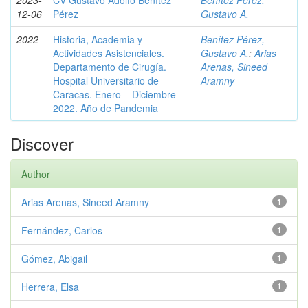
2023-
CV Gustavo Adolfo Benítez
Benítez Pérez,
12-06
Pérez
Gustavo A.
2022
Historia, Academia y
Benítez Pérez,
Actividades Asistenciales.
Gustavo A.
;
Arias
Departamento de Cirugía.
Arenas, Sineed
Hospital Universitario de
Aramny
Caracas. Enero – Diciembre
2022. Año de Pandemia
Discover
Author
Arias Arenas, Sineed Aramny
1
Fernández, Carlos
1
Gómez, Abigail
1
Herrera, Elsa
1