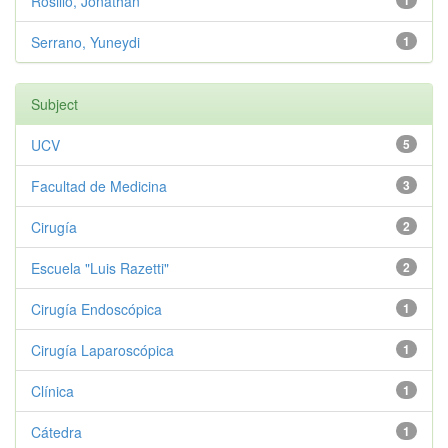
Rosillo, Jonathan
1
Serrano, Yuneydi
1
Subject
UCV
5
Facultad de Medicina
3
Cirugía
2
Escuela "Luis Razetti"
2
Cirugía Endoscópica
1
Cirugía Laparoscópica
1
Clínica
1
Cátedra
1