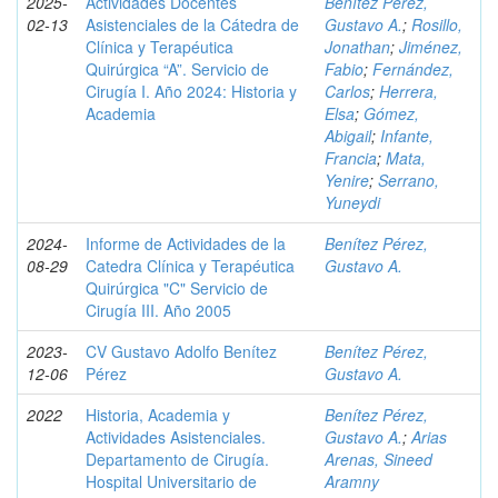
2025-
Actividades Docentes
Benítez Pérez,
02-13
Asistenciales de la Cátedra de
Gustavo A.
;
Rosillo,
Clínica y Terapéutica
Jonathan
;
Jiménez,
Quirúrgica “A”. Servicio de
Fabio
;
Fernández,
Cirugía I. Año 2024: Historia y
Carlos
;
Herrera,
Academia
Elsa
;
Gómez,
Abigail
;
Infante,
Francia
;
Mata,
Yenire
;
Serrano,
Yuneydi
2024-
Informe de Actividades de la
Benítez Pérez,
08-29
Catedra Clínica y Terapéutica
Gustavo A.
Quirúrgica "C" Servicio de
Cirugía III. Año 2005
2023-
CV Gustavo Adolfo Benítez
Benítez Pérez,
12-06
Pérez
Gustavo A.
2022
Historia, Academia y
Benítez Pérez,
Actividades Asistenciales.
Gustavo A.
;
Arias
Departamento de Cirugía.
Arenas, Sineed
Hospital Universitario de
Aramny