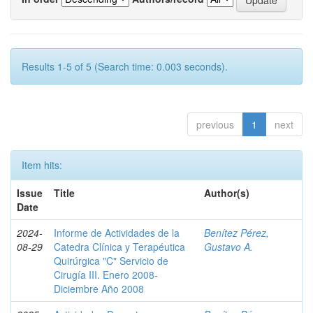
Results 1-5 of 5 (Search time: 0.003 seconds).
previous
1
next
Item hits:
Issue
Title
Author(s)
Date
2024-
Informe de Actividades de la
Benítez Pérez,
08-29
Catedra Clínica y Terapéutica
Gustavo A.
Quirúrgica "C" Servicio de
Cirugía III. Enero 2008-
Diciembre Año 2008