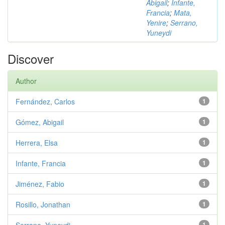
Abigail
;
Infante,
Francia
;
Mata,
Yenire
;
Serrano,
Yuneydi
Discover
Author
Fernández, Carlos
1
Gómez, Abigail
1
Herrera, Elsa
1
Infante, Francia
1
Jiménez, Fabio
1
Rosillo, Jonathan
1
1