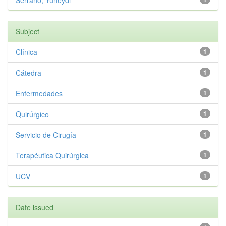
Serrano, Yuneydi
Subject
Clínica
1
Cátedra
1
Enfermedades
1
Quirúrgico
1
Servicio de Cirugía
1
Terapéutica Quirúrgica
1
UCV
1
Date issued