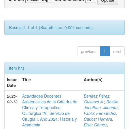
Results 1-1 of 1 (Search time: 0.001 seconds).
previous
1
next
Item hits:
Issue
Title
Author(s)
Date
2025-
Actividades Docentes
Benítez Pérez,
02-13
Asistenciales de la Cátedra de
Gustavo A.
;
Rosillo,
Clínica y Terapéutica
Jonathan
;
Jiménez,
Quirúrgica “A”. Servicio de
Fabio
;
Fernández,
Cirugía I. Año 2024: Historia y
Carlos
;
Herrera,
Academia
Elsa
;
Gómez,