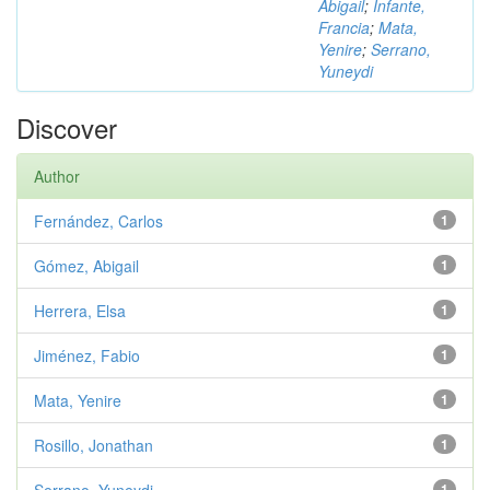
Abigail
;
Infante,
Francia
;
Mata,
Yenire
;
Serrano,
Yuneydi
Discover
Author
Fernández, Carlos
1
Gómez, Abigail
1
Herrera, Elsa
1
Jiménez, Fabio
1
Mata, Yenire
1
Rosillo, Jonathan
1
1