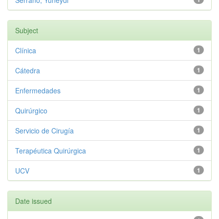
Serrano, Yuneydi
Subject
Clínica
1
Cátedra
1
Enfermedades
1
Quirúrgico
1
Servicio de Cirugía
1
Terapéutica Quirúrgica
1
UCV
1
Date issued