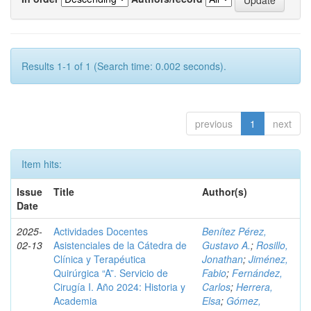
Results 1-1 of 1 (Search time: 0.002 seconds).
previous
1
next
Item hits:
Issue
Title
Author(s)
Date
2025-
Actividades Docentes
Benítez Pérez,
02-13
Asistenciales de la Cátedra de
Gustavo A.
;
Rosillo,
Clínica y Terapéutica
Jonathan
;
Jiménez,
Quirúrgica “A”. Servicio de
Fabio
;
Fernández,
Cirugía I. Año 2024: Historia y
Carlos
;
Herrera,
Academia
Elsa
;
Gómez,