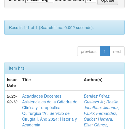
Results 1-1 of 1 (Search time: 0.002 seconds).
previous
1
next
Item hits:
Issue
Title
Author(s)
Date
2025-
Actividades Docentes
Benítez Pérez,
02-13
Asistenciales de la Cátedra de
Gustavo A.
;
Rosillo,
Clínica y Terapéutica
Jonathan
;
Jiménez,
Quirúrgica “A”. Servicio de
Fabio
;
Fernández,
Cirugía I. Año 2024: Historia y
Carlos
;
Herrera,
Academia
Elsa
;
Gómez,