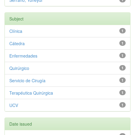
Serrano, Yuneydi
Subject
Clínica
1
Cátedra
1
Enfermedades
1
Quirúrgico
1
Servicio de Cirugía
1
Terapéutica Quirúrgica
1
UCV
1
Date issued