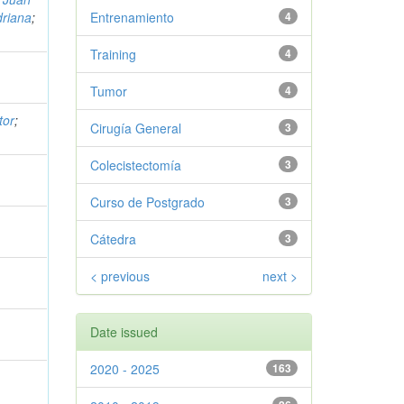
driana
;
Entrenamiento
4
Training
4
Tumor
4
tor
;
Cirugía General
3
Colecistectomía
3
Curso de Postgrado
3
Cátedra
3
< previous
next >
Date issued
2020 - 2025
163