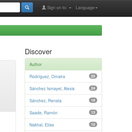
Sign on to:
Language
Discover
Author
Rodríguez, Omaira
25
Sánchez Ismayel, Alexis
24
Sánchez, Renata
19
Saade, Ramón
13
Nakhal, Elías
10