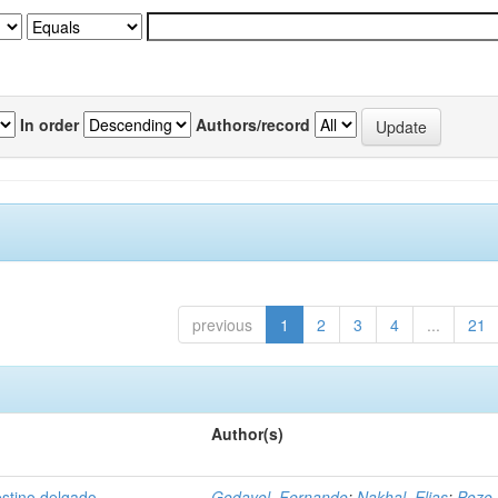
In order
Authors/record
previous
1
2
3
4
...
21
Author(s)
estino delgado
Godayol, Fernando
;
Nakhal, Elias
;
Pozo,