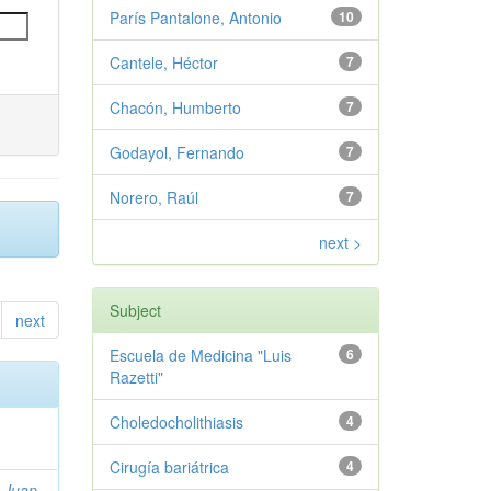
París Pantalone, Antonio
10
Cantele, Héctor
7
Chacón, Humberto
7
Godayol, Fernando
7
Norero, Raúl
7
next >
Subject
next
Escuela de Medicina "Luis
6
Razetti"
Choledocholithiasis
4
Cirugía bariátrica
4
 Juan