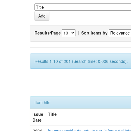
Results/Page
|
Sort items by
Results 1-10 of 201 (Search time: 0.006 seconds).
Item hits:
Issue
Title
Date
2024-
Intususcepción del adulto por linfoma del int