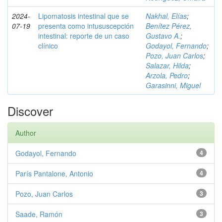
2024-
Lipomatosis intestinal que se
Nakhal, Elías
;
07-19
presenta como intususcepción
Benítez Pérez,
intestinal: reporte de un caso
Gustavo A.
;
clínico
Godayol, Fernando
;
Pozo, Juan Carlos
;
Salazar, Hilda
;
Arzola, Pedro
;
Garasinni, Miguel
Discover
Author
Godayol, Fernando
4
París Pantalone, Antonio
4
Pozo, Juan Carlos
3
Saade, Ramón
3