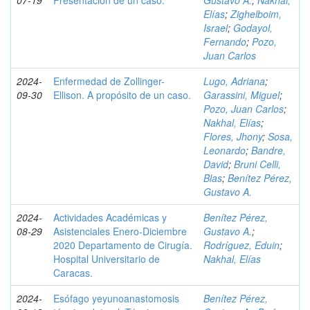
07-19
Presentación de un caso.
Gustavo A.
;
Nakhal,
Elías
;
Zighelboim,
Israel
;
Godayol,
Fernando
;
Pozo,
Juan Carlos
2024-
Enfermedad de Zollinger-
Lugo, Adriana
;
09-30
Ellison. A propósito de un caso.
Garassini, Miguel
;
Pozo, Juan Carlos
;
Nakhal, Elías
;
Flores, Jhony
;
Sosa,
Leonardo
;
Bandre,
David
;
Bruni Celli,
Blas
;
Benítez Pérez,
Gustavo A.
2024-
Actividades Académicas y
Benítez Pérez,
08-29
Asistenciales Enero-Diciembre
Gustavo A.
;
2020 Departamento de Cirugía.
Rodríguez, Eduin
;
Hospital Universitario de
Nakhal, Elías
Caracas.
2024-
Esófago yeyunoanastomosis
Benítez Pérez,