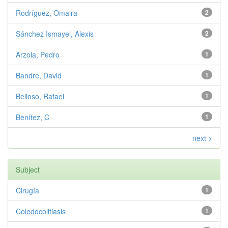
Rodríguez, Omaira
2
Sánchez Ismayel, Alexis
2
Arzola, Pedro
1
Bandre, David
1
Belloso, Rafael
1
Benítez, C
1
next >
Subject
Cirugía
1
Coledocolitiasis
1