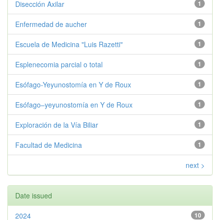
Disección Axilar
1
Enfermedad de aucher
1
Escuela de Medicina "Luis Razetti"
1
Esplenecomia parcial o total
1
Esófago-Yeyunostomía en Y de Roux
1
Esófago–yeyunostomía en Y de Roux
1
Exploración de la Vía Biliar
1
Facultad de Medicina
1
next >
Date issued
2024
10