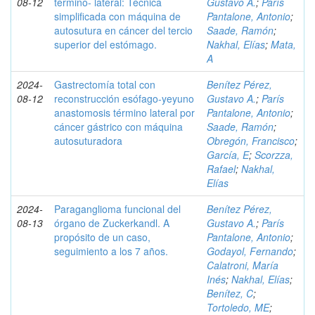
08-12
término- lateral: Técnica
Gustavo A.
;
París
simplificada con máquina de
Pantalone, Antonio
;
autosutura en cáncer del tercio
Saade, Ramón
;
superior del estómago.
Nakhal, Elías
;
Mata,
A
2024-
Gastrectomía total con
Benítez Pérez,
08-12
reconstrucción esófago-yeyuno
Gustavo A.
;
París
anastomosis término lateral por
Pantalone, Antonio
;
cáncer gástrico con máquina
Saade, Ramón
;
autosuturadora
Obregón, Francisco
;
García, E
;
Scorzza,
Rafael
;
Nakhal,
Elías
2024-
Paraganglioma funcional del
Benítez Pérez,
08-13
órgano de Zuckerkandl. A
Gustavo A.
;
París
propósito de un caso,
Pantalone, Antonio
;
seguimiento a los 7 años.
Godayol, Fernando
;
Calatroni, María
Inés
;
Nakhal, Elías
;
Benítez, C
;
Tortoledo, ME
;