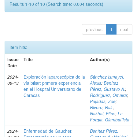
Results 1-10 of 10 (Search time: 0.004 seconds).
previous
1
next
Item hits:
Issue
Title
Author(s)
Date
2024-
Exploración laparoscópica de la
Sánchez Ismayel,
08-13
vía biliar: primera experiencia
Alexis
;
Benítez
en el Hospital Universitario de
Pérez, Gustavo A.
;
Caracas
Rodríguez, Omaira
;
Pujadas, Zoe
;
Rivero, Rair
;
Nakhal, Elías
;
La
Forgia, Giambattista
2024-
Enfermedad de Gaucher.
Benítez Pérez,