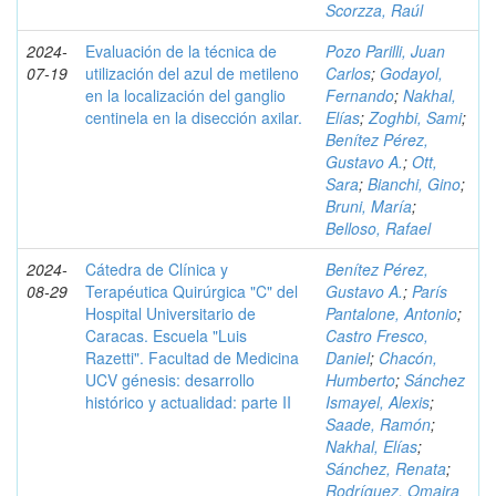
Scorzza, Raúl
2024-
Evaluación de la técnica de
Pozo Parilli, Juan
07-19
utilización del azul de metileno
Carlos
;
Godayol,
en la localización del ganglio
Fernando
;
Nakhal,
centinela en la disección axilar.
Elías
;
Zoghbi, Sami
;
Benítez Pérez,
Gustavo A.
;
Ott,
Sara
;
Bianchi, Gino
;
Bruni, María
;
Belloso, Rafael
2024-
Cátedra de Clínica y
Benítez Pérez,
08-29
Terapéutica Quirúrgica "C" del
Gustavo A.
;
París
Hospital Universitario de
Pantalone, Antonio
;
Caracas. Escuela "Luis
Castro Fresco,
Razetti". Facultad de Medicina
Daniel
;
Chacón,
UCV génesis: desarrollo
Humberto
;
Sánchez
histórico y actualidad: parte II
Ismayel, Alexis
;
Saade, Ramón
;
Nakhal, Elías
;
Sánchez, Renata
;
Rodríguez, Omaira