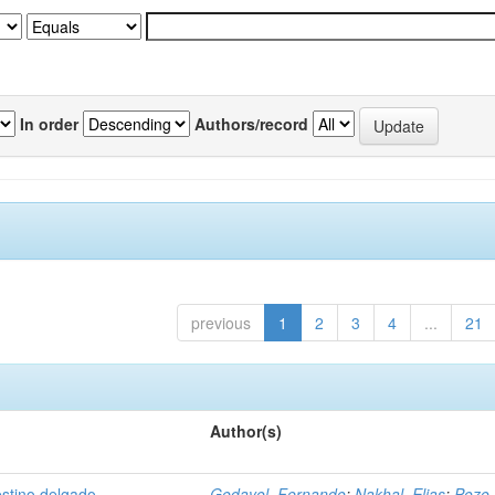
In order
Authors/record
previous
1
2
3
4
...
21
Author(s)
estino delgado
Godayol, Fernando
;
Nakhal, Elias
;
Pozo,