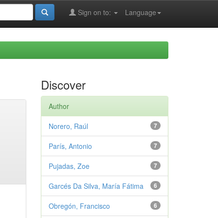
Sign on to:
Language
Discover
Author
Norero, Raúl
7
París, Antonio
7
Pujadas, Zoe
7
Garcés Da Silva, María Fátima
6
Obregón, Francisco
6