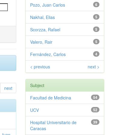
Pozo, Juan Carlos
6
Nakhal, Elias
5
Scorzza, Rafael
5
Valero, Rair
5
Fernández, Carlos
4
< previous
next >
Subject
next
Facultad de Medicina
54
UCV
52
Hospital Universitario de
39
Caracas
 Juan