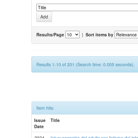
Results/Page
|
Sort items by
Results 1-10 of 201 (Search time: 0.005 seconds).
Item hits:
Issue
Title
Date
2024-
Intususcepción del adulto por linfoma del int