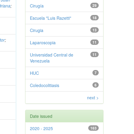
driana
;
Cirugía
29
Escuela "Luis Razetti"
18
Cirugia
13
tor
;
Laparoscopia
11
Universidad Central de
11
Venezuela
HUC
7
Coledocolitiasis
6
next >
Date issued
2020 - 2025
163