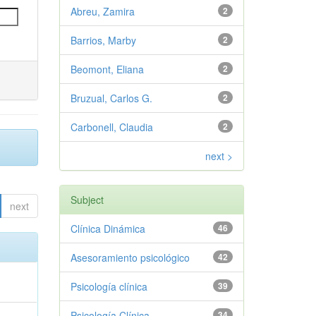
Abreu, Zamira
2
Barrios, Marby
2
Beomont, Eliana
2
Bruzual, Carlos G.
2
Carbonell, Claudia
2
next >
Subject
next
Clínica Dinámica
46
Asesoramiento psicológico
42
Psicología clínica
39
Psicología Clínica
34