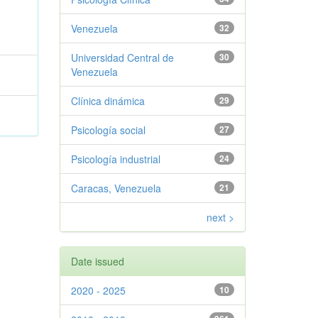
Venezuela
32
Universidad Central de
30
Venezuela
Clínica dinámica
29
Psicología social
27
Psicología industrial
24
Caracas, Venezuela
21
next >
Date issued
2020 - 2025
10