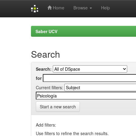
Home
Browse
Help
Skip
navigation
Saber UCV
Search
Search:
for
Current filters:
Start a new search
Add filters:
Use filters to refine the search results.