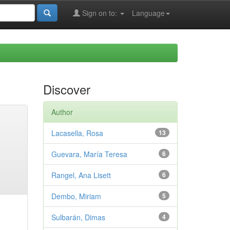
Sign on to:
Language
Discover
Author
Lacasella, Rosa
13
Guevara, María Teresa
6
Rangel, Ana Lisett
6
Dembo, Miriam
5
Sulbarán, Dimas
4