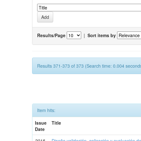
Results/Page
|
Sort items by
Results 371-373 of 373 (Search time: 0.004 seconds
Item hits:
Issue
Title
Date
2018-
Diseño validación, aplicación y evaluación 