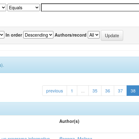
In order
Authors/record
).
previous
1
...
35
36
37
38
Author(s)
de un programa informativo
Becerra, Melissa