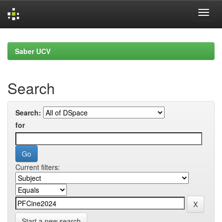
Skip
navigation
Saber UCV
Search
Search:
for
Current filters:
Start a new search