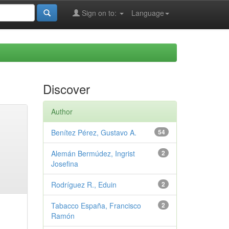
Sign on to:
Language
Discover
Author
Benítez Pérez, Gustavo A.
54
Alemán Bermúdez, Ingrist
2
Josefina
Rodríguez R., Eduin
2
Tabacco España, Francisco
2
Ramón