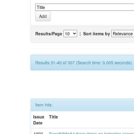
Results/Page
|
Sort items by
Results 31-40 of 307 (Search time: 0.005 seconds).
Item hits:
Issue
Title
Date
1990-
Sensibilidad tuberculinica en lactantes san