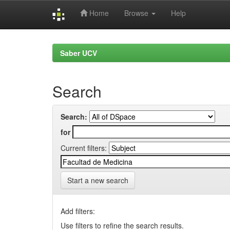
Home
Browse
Help
Skip
navigation
Saber UCV
Search
Search:
for
Current filters:
Start a new search
Add filters:
Use filters to refine the search results.