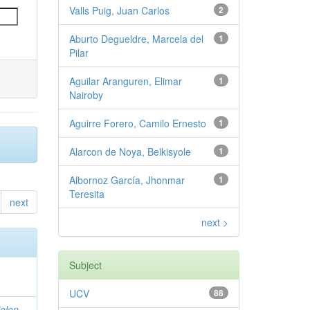
Valls Puig, Juan Carlos
2
Aburto Degueldre, Marcela del
1
Pilar
Aguilar Aranguren, Elimar
1
Nairoby
Aguirre Forero, Camilo Ernesto
1
Alarcon de Noya, Belkisyole
1
Albornoz García, Jhonmar
1
Teresita
next
next >
Subject
UCV
88
elen,