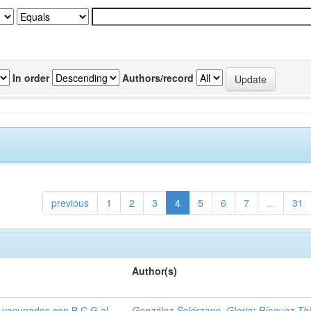
In order
Authors/record
previous
1
2
3
4
5
6
7
...
31
Author(s)
os vacunados con B.C.G al
González Solórzano, Gloria
;
Rísquez Thi