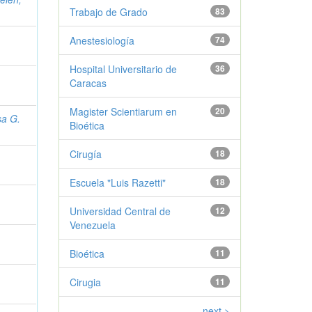
Trabajo de Grado
83
Anestesiología
74
Hospital Universitario de
36
Caracas
Magister Scientiarum en
20
sa G.
Bioética
Cirugía
18
Escuela "Luis Razetti"
18
Universidad Central de
12
Venezuela
Bioética
11
Cirugia
11
next >