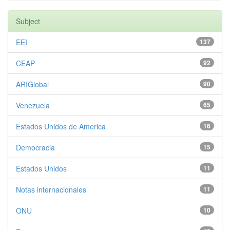
Subject
EEI
137
CEAP
92
ARIGlobal
90
Venezuela
65
Estados Unidos de America
16
Democracia
15
Estados Unidos
11
Notas internacionales
11
ONU
10