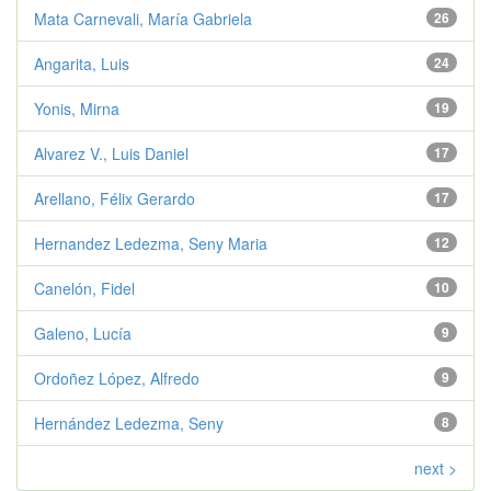
Mata Carnevali, María Gabriela
26
Angarita, Luis
24
Yonis, Mirna
19
Alvarez V., Luis Daniel
17
Arellano, Félix Gerardo
17
Hernandez Ledezma, Seny Maria
12
Canelón, Fidel
10
Galeno, Lucía
9
Ordoñez López, Alfredo
9
Hernández Ledezma, Seny
8
next >