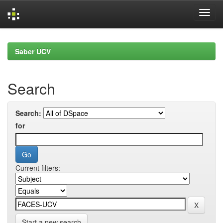
Skip
navigation
Saber UCV
Search
Search:
for
Current filters:
Start a new search