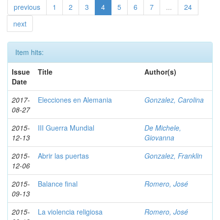
previous
1
2
3
4
5
6
7
...
24
next
Item hits:
Issue
Title
Author(s)
Date
2017-
Elecciones en Alemania
Gonzalez, Carolina
08-27
2015-
III Guerra Mundial
De Michele,
12-13
Giovanna
2015-
Abrir las puertas
Gonzalez, Franklin
12-06
2015-
Balance final
Romero, José
09-13
2015-
La violencia religiosa
Romero, José