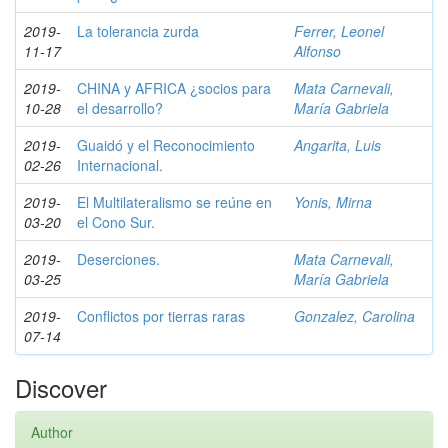
2019-
La tolerancia zurda
Ferrer, Leonel
11-17
Alfonso
2019-
CHINA y AFRICA ¿socios para
Mata Carnevali,
10-28
el desarrollo?
María Gabriela
2019-
Guaidó y el Reconocimiento
Angarita, Luis
02-26
Internacional.
2019-
El Multilateralismo se reúne en
Yonis, Mirna
03-20
el Cono Sur.
2019-
Deserciones.
Mata Carnevali,
03-25
María Gabriela
2019-
Conflictos por tierras raras
Gonzalez, Carolina
07-14
Discover
Author