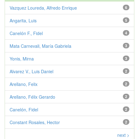
Vazquez Loureda, Alfredo Enrique
6
Angarita, Luis
5
Canelón F., Fidel
4
Mata Carnevali, María Gabriela
3
Yonis, Mirna
3
Alvarez V., Luis Daniel
2
Arellano, Felix
2
Arellano, Félix Gerardo
2
Canelón, Fidel
2
Constant Rosales, Hector
2
next >