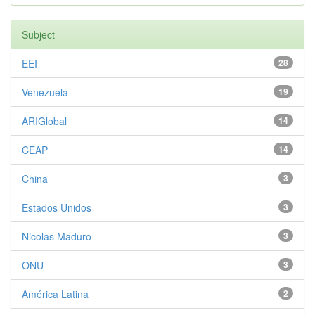
Subject
EEI
28
Venezuela
19
ARIGlobal
14
CEAP
14
China
3
Estados Unidos
3
Nicolas Maduro
3
ONU
3
América Latina
2