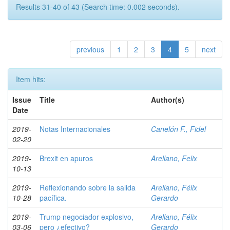
Results 31-40 of 43 (Search time: 0.002 seconds).
previous
1
2
3
4
5
next
Item hits:
Issue
Title
Author(s)
Date
2019-
Notas Internacionales
Canelón F., Fidel
02-20
2019-
Brexit en apuros
Arellano, Felix
10-13
2019-
Reflexionando sobre la salida
Arellano, Félix
10-28
pacífica.
Gerardo
2019-
Trump negociador explosivo,
Arellano, Félix
03-06
pero ¿efectivo?
Gerardo