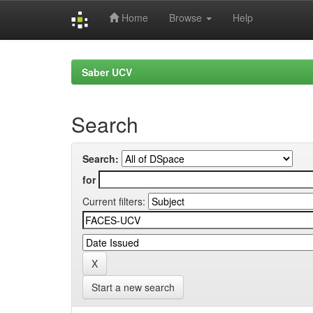
Home
Browse
Help
Skip
navigation
Saber UCV
Search
Search:
for
Current filters:
Start a new search