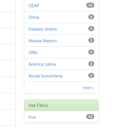
CEAP
14
China
3
Estados Unidos
3
Nicolas Maduro
3
ONU
3
América Latina
2
Ayuda humanitaria
2
next >
Has File(s)
true
43