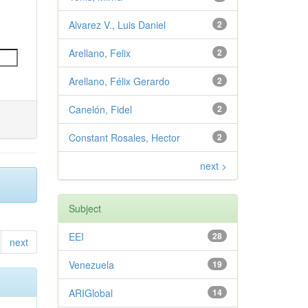
Alvarez V., Luis Daniel
2
Arellano, Felix
2
Arellano, Félix Gerardo
2
Canelón, Fidel
2
Constant Rosales, Hector
2
next >
Subject
EEI
28
next
Venezuela
19
ARIGlobal
14