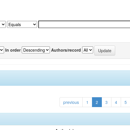
In order
Authors/record
previous
1
2
3
4
5