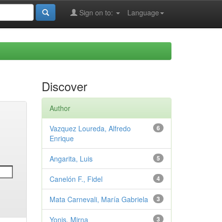
Sign on to:
Language
Discover
Author
Vazquez Loureda, Alfredo
6
Enrique
Angarita, Luis
5
Canelón F., Fidel
4
Mata Carnevali, María Gabriela
3
Yonis, Mirna
3