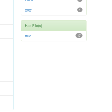
2021
1
Has File(s)
true
17