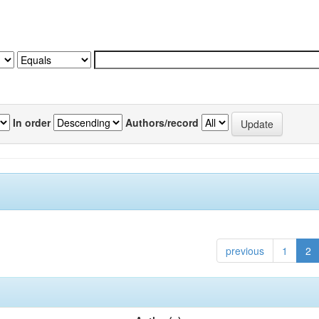
In order
Authors/record
previous
1
2