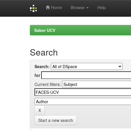
Home
Browse
Help
Skip
navigation
Saber UCV
Search
Search:
for
Current filters:
Start a new search