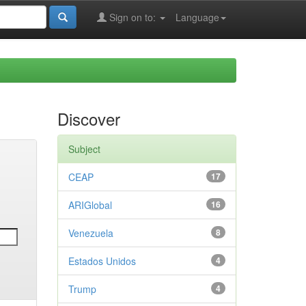
Sign on to:
Language
Discover
Subject
CEAP
17
ARIGlobal
16
Venezuela
8
Estados Unidos
4
Trump
4