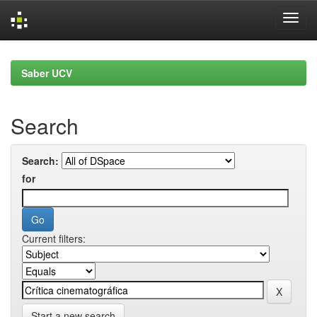
Skip
navigation
Saber UCV
Search
Search:
for
Current filters:
Start a new search