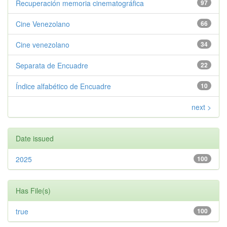
Recuperación memoria cinematográfica
97
Cine Venezolano
66
Cine venezolano
34
Separata de Encuadre
22
Índice alfabético de Encuadre
10
next >
Date issued
2025
100
Has File(s)
true
100