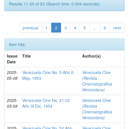
Results 11-20 of 53 (Search time: 0.004 seconds).
previous
1
2
3
4
5
...
6
next
Item hits:
Issue
Title
Author(s)
Date
2025-
Venezuela Cine No. 5 Año II.
Venezuela Cine
05-08
May, 1953
(Revista
Cinematográfica
Venezolana)
2025-
Venezuela Cine No. 21-22
Venezuela Cine
05-08
Año III Dic, 1954
(Revista
Cinematográfica
Venezolana)
2025-
Venezuela Cine No. 54 Año
Venezuela Cine