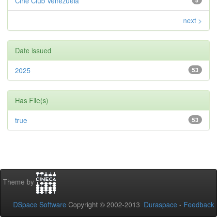
Cine Club Venezuela
5
next >
Date issued
2025
53
Has File(s)
true
53
Theme by
DSpace Software
Copyright © 2002-2013
Duraspace
-
Feedback