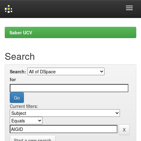
Skip
navigation
Saber UCV
Search
Search:
for
Current filters:
Start a new search