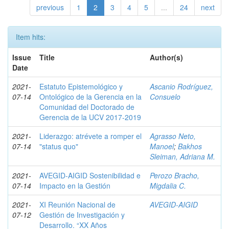
previous
1
2
3
4
5
...
24
next
Item hits:
Issue
Title
Author(s)
Date
2021-
Estatuto Epistemológico y
Ascanio Rodríguez,
07-14
Ontológico de la Gerencia en la
Consuelo
Comunidad del Doctorado de
Gerencia de la UCV 2017-2019
2021-
Liderazgo: atrévete a romper el
Agrasso Neto,
07-14
"status quo"
Manoel
;
Bakhos
Sleiman, Adriana M.
2021-
AVEGID-AIGID Sostenibilidad e
Perozo Bracho,
07-14
Impacto en la Gestión
Migdalia C.
2021-
XI Reunión Nacional de
AVEGID-AIGID
07-12
Gestión de Investigación y
Desarrollo. “XX Años