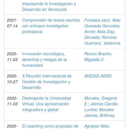
Impulsando la Investigación y
Desarrollo en Venezuela
2021-
Comprensión de textos escritos
Fonseca sanz, Ada
;
07-14
con enfoque investigativo
Quesada Gonzales,
profesional
Annie
;
Avila Diaz,
Zenaida
;
Ramirez
Guerrero, Violenma
2020-
Innovación tecnológica,
Perozo Bracho,
11-03
derechos y riesgos de la
Migdalia C.
humanidad.
2020-
X Reunión Internacional de
AVEGID-AIGID
10-27
Gestión de Investigación y
Desarrollo
2020-
Deshojando la Universidad
Morales, Gregorio
11-03
Virtual. Una aproximación
E.
;
Jaimes Carrillo,
integradora y global
Lurline
;
Morales
Jaimes, Brithney
2020-
El coaching como propulsor de
Agrasso Neto,