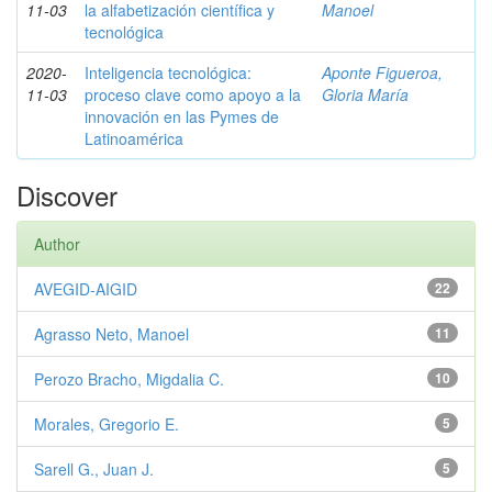
11-03
la alfabetización científica y
Manoel
tecnológica
2020-
Inteligencia tecnológica:
Aponte Figueroa,
11-03
proceso clave como apoyo a la
Gloria María
innovación en las Pymes de
Latinoamérica
Discover
Author
AVEGID-AIGID
22
Agrasso Neto, Manoel
11
Perozo Bracho, Migdalia C.
10
Morales, Gregorio E.
5
Sarell G., Juan J.
5