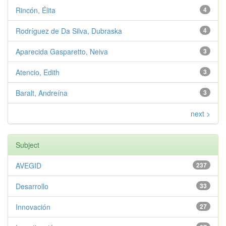
Rincón, Élita
4
Rodríguez de Da Silva, Dubraska
4
Aparecida Gasparetto, Neiva
3
Atencio, Edith
3
Baralt, Andreína
3
next >
Subject
AVEGID
237
Desarrollo
33
Innovación
27