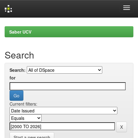
Skip
navigation
Saber UCV
Search
Search:
for
Current filters:
Start a new search