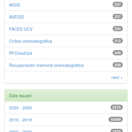
AIGID
237
AVEGID
237
FACES-UCV
234
Crítica cinematográfica
212
PFCine2024
209
Recuperación memoria cinematográfica
209
next >
Date issued
2020 - 2026
2575
2010 - 2019
16089
2000 - 2009
1825