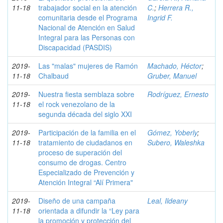
11-18
trabajador social en la atención
C.
;
Herrera R.,
comunitaria desde el Programa
Ingrid F.
Nacional de Atención en Salud
Integral para las Personas con
Discapacidad (PASDIS)
2019-
Las "malas" mujeres de Ramón
Machado, Héctor
;
11-18
Chalbaud
Gruber, Manuel
2019-
Nuestra fiesta semblaza sobre
Rodríguez, Ernesto
11-18
el rock venezolano de la
segunda década del siglo XXI
2019-
Participación de la familia en el
Gómez, Yoberly
;
11-18
tratamiento de ciudadanos en
Subero, Waleshka
proceso de superación del
consumo de drogas. Centro
Especializado de Prevención y
Atención Integral “Alí Primera"
2019-
Diseño de una campaña
Leal, Ildeany
11-18
orientada a difundir la “Ley para
la promoción y protección del