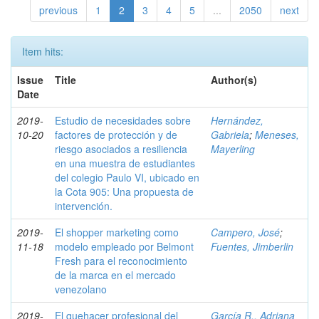
previous
1
2
3
4
5
...
2050
next
Item hits:
Issue
Title
Author(s)
Date
2019-
Estudio de necesidades sobre
Hernández,
10-20
factores de protección y de
Gabriela
;
Meneses,
riesgo asociados a resiliencia
Mayerling
en una muestra de estudiantes
del colegio Paulo VI, ubicado en
la Cota 905: Una propuesta de
intervención.
2019-
El shopper marketing como
Campero, José
;
11-18
modelo empleado por Belmont
Fuentes, Jimberlin
Fresh para el reconocimiento
de la marca en el mercado
venezolano
2019-
El quehacer profesional del
García R., Adriana