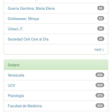
Guerra Gamboa, Maria Elena
65
Goldwasser, Mireya
62
Urbani, F.
56
Sociedad Civil Cine al Día
55
next >
Subject
Venezuela
585
UCV
524
Psicología
373
Facultad de Medicina
303