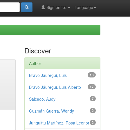
Sign on to:
Language
Discover
Author
Bravo Jáuregui, Luis
18
Bravo Jáuregui, Luis Alberto
17
Salcedo, Audy
7
Guzmán Guerra, Wendy
2
Junguittu Martínez, Rosa Leonor
2