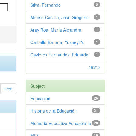
Silva, Fernando
2
Afonso Castilla, José Gregorio
1
Aray Roa, María Alejandra
1
Carballo Barrera, Yusneyi Y.
1
Cavieres Fernández, Eduardo
1
next >
Subject
next
Educación
26
Historia de la Educación
21
Memoria Educativa Venezolana
20
MEV
19