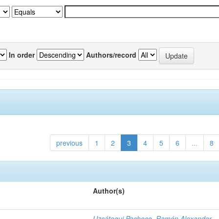
In order
Authors/record
previous
1
2
3
4
5
6
...
8
Author(s)
Uzcátegui Pacheco, Ramón Alexander