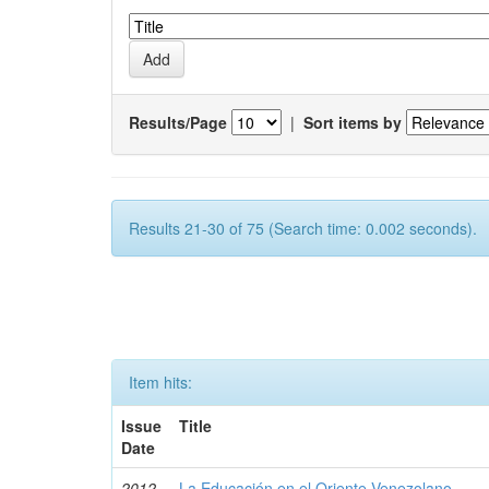
Results/Page
|
Sort items by
Results 21-30 of 75 (Search time: 0.002 seconds).
Item hits:
Issue
Title
Date
2012-
La Educación en el Oriente Venezolano