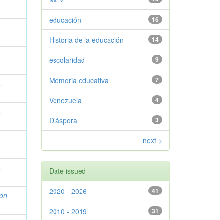
educación
16
Historia de la educación
14
escolaridad
9
Memoria educativa
7
,
Venezuela
4
,
Diáspora
3
next >
,
Date issued
2020 - 2026
41
món
2010 - 2019
31