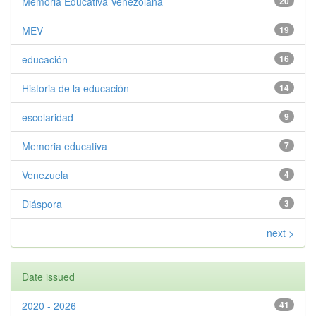
Memoria Educativa Venezolana
20
MEV
19
educación
16
Historia de la educación
14
escolaridad
9
Memoria educativa
7
Venezuela
4
Diáspora
3
next >
Date issued
2020 - 2026
41