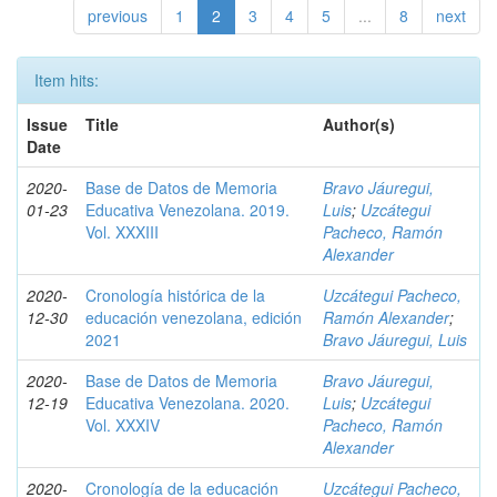
previous
1
2
3
4
5
...
8
next
Item hits:
Issue
Title
Author(s)
Date
2020-
Base de Datos de Memoria
Bravo Jáuregui,
01-23
Educativa Venezolana. 2019.
Luis
;
Uzcátegui
Vol. XXXIII
Pacheco, Ramón
Alexander
2020-
Cronología histórica de la
Uzcátegui Pacheco,
12-30
educación venezolana, edición
Ramón Alexander
;
2021
Bravo Jáuregui, Luis
2020-
Base de Datos de Memoria
Bravo Jáuregui,
12-19
Educativa Venezolana. 2020.
Luis
;
Uzcátegui
Vol. XXXIV
Pacheco, Ramón
Alexander
2020-
Cronología de la educación
Uzcátegui Pacheco,