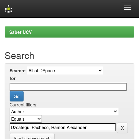
Skip
navigation
Saber UCV
Search
Search:
for
Current filters:
Start a new search