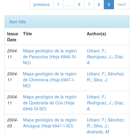
previous
1
...
6
7
8
9
next
Item hits:
Issue
Title
Author(s)
Date
2004-
Mapa geológico de la región
Urbani, F.
;
11
de Paracotos (Hoja 6846-IV-
Rodríguez, J.
;
Díaz,
NO)
A.
2004-
Mapa geológico de la región
Urbani, F.
;
Sánchez,
11
de Chirimena (Hoja 6947-I-
R.
;
Silva, J.
NO)
2004-
Mapa geológico de la región
Urbani, F.
;
11
de Quebrada de Cúa (Hoja
Rodríguez, J.
;
Díaz,
6846-IV-SO)
A.
2004-
Mapa geológico de la región
Urbani, F.
;
Sánchez,
03
Aricagua (Hoja 6947-I-SO)
R.
;
Silva, J.
;
Andrade, M.