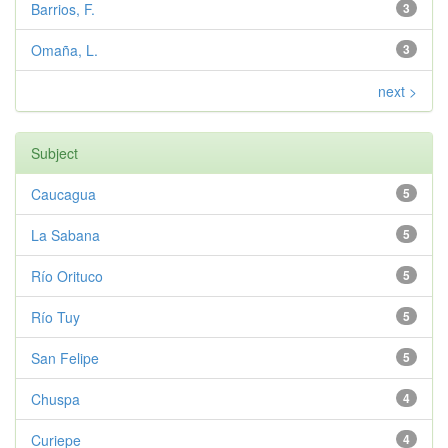
Barrios, F.
3
Omaña, L.
3
next >
Subject
Caucagua
5
La Sabana
5
Río Orituco
5
Río Tuy
5
San Felipe
5
Chuspa
4
Curiepe
4