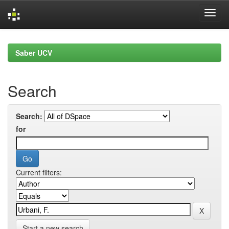
Skip
navigation
Saber UCV
Search
Search:
for
Current filters:
Start a new search