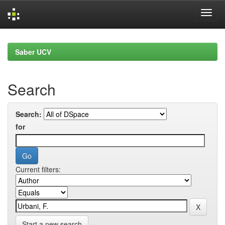
Skip
navigation
Saber UCV
Search
Search:
for
Current filters:
Start a new search