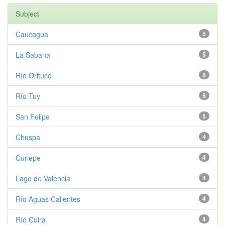
Subject
Caucagua
5
La Sabana
5
Río Orituco
5
Río Tuy
5
San Felipe
5
Chuspa
4
Curiepe
4
Lago de Valencia
4
Río Aguas Calientes
4
Río Cuira
4