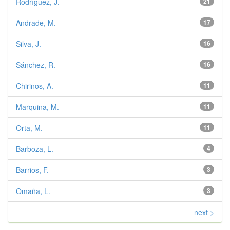
Rodríguez, J.
21
Andrade, M.
17
Silva, J.
16
Sánchez, R.
16
Chirinos, A.
11
Marquina, M.
11
Orta, M.
11
Barboza, L.
4
Barrios, F.
3
Omaña, L.
3
next >