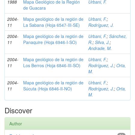
1988
Mapa Geológico de la Región
Urbani, F.
de Guacara
2004-
Mapa geológico de la región de
Urbani, F.
;
11
La Sabana (Hoja 6547-III-SE)
Rodríguez, J.
2004-
Mapa geológico de la región de
Urbani, F.
;
Sánchez,
11
Panaquire (Hoja 6946-I-SO)
R.
;
Silva, J.
;
Andrade, M.
2004-
Mapa geológico de la región de
Urbani, F.
;
11
Los Berros (Hoja 6846-III-SO)
Rodríguez, J.
;
Orta,
M.
2004-
Mapa geológico de la región de
Urbani, F.
;
11
Súcuta (Hoja 6846-II-NO)
Rodríguez, J.
;
Orta,
M.
Discover
Author