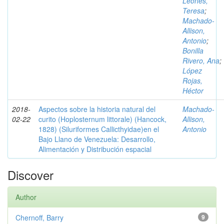
Leones,
Teresa
;
Machado-
Allison,
Antonio
;
Bonilla
Rivero, Ana
;
López
Rojas,
Héctor
2018-
Aspectos sobre la historia natural del
Machado-
02-22
curito (Hoplosternum littorale) (Hancock,
Allison,
1828) (Siluriformes Callicthyidae)en el
Antonio
Bajo Llano de Venezuela: Desarrollo,
Alimentación y Distribución espacial
Discover
Author
Chernoff, Barry
9