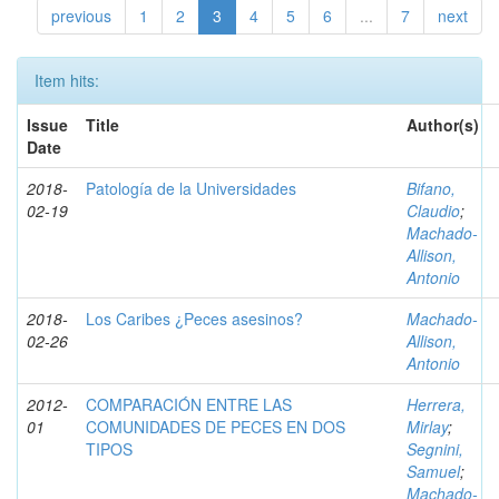
previous
1
2
3
4
5
6
...
7
next
Item hits:
Issue
Title
Author(s)
Date
2018-
Patología de la Universidades
Bifano,
02-19
Claudio
;
Machado-
Allison,
Antonio
2018-
Los Caribes ¿Peces asesinos?
Machado-
02-26
Allison,
Antonio
2012-
COMPARACIÓN ENTRE LAS
Herrera,
01
COMUNIDADES DE PECES EN DOS
Mirlay
;
TIPOS
Segnini,
Samuel
;
Machado-