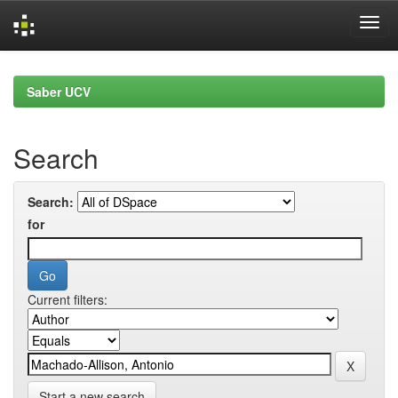
Skip
navigation
Saber UCV
Search
Search:
for
Current filters:
Start a new search