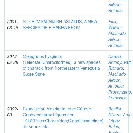
Allison,
Antonio
2001-
SI1~RI?ASAI,MIJ,SH ASTATlJS, A NEW
Fink,
03-16
SPECIES OF PIRANHA FROM
William
;
Machado-
Allison,
Antonio
2018-
Creagrutus hysginus
Harold,
02-28
(Teleostei:Characiformes), a new species
Antony
;
Vari,
of characid from Northeastern Venezuela
Richard
;
Sucre State
Machado-
Allison,
Antonio
;
Provenzano,
Francisco
2002-
Especiación Vicariante en el Género
Bonilla
03
Gephyrocharax Eigenmann
Rivero, Ana
;
1912(Pices:Characidae;Glandulocaudinae)
López
de Venezuela
Rojas,
Hector
;