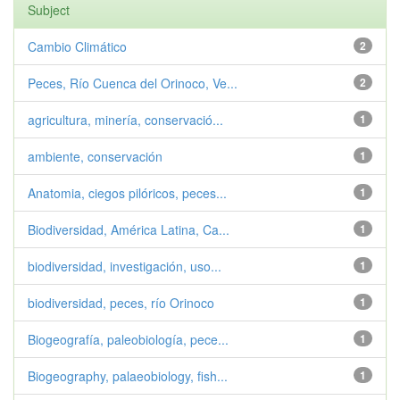
Subject
Cambio Climático
2
Peces, Río Cuenca del Orinoco, Ve...
2
agricultura, minería, conservació...
1
ambiente, conservación
1
Anatomia, ciegos pilóricos, peces...
1
Biodiversidad, América Latina, Ca...
1
biodiversidad, investigación, uso...
1
biodiversidad, peces, río Orinoco
1
Biogeografía, paleobiología, pece...
1
Biogeography, palaeobiology, fish...
1