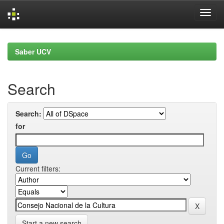
Skip
navigation
Saber UCV
Search
Search:
for
Current filters:
Start a new search