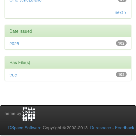
next >
Date issued
2025
102
Has File(s)
true
102
Theme by
DSpace Software
Copyright © 2002-2013
Duraspace
-
Feedback