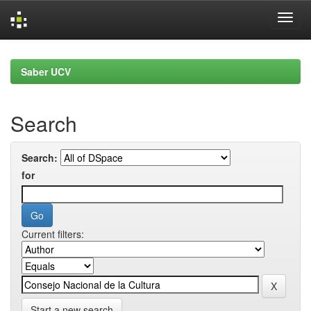
Skip
navigation
Saber UCV
Search
Search:
for
Current filters:
Start a new search