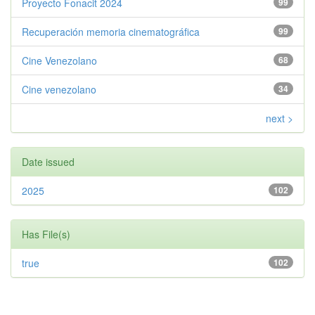
Proyecto Fonacit 2024
99
Recuperación memoria cinematográfica
99
Cine Venezolano
68
Cine venezolano
34
next >
Date issued
2025
102
Has File(s)
true
102