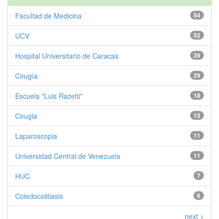
Facultad de Medicina
54
UCV
52
Hospital Universitario de Caracas
39
Cirugía
29
Escuela "Luis Razetti"
18
Cirugia
13
Laparoscopia
11
Universidad Central de Venezuela
11
HUC
7
Coledocolitiasis
6
next >