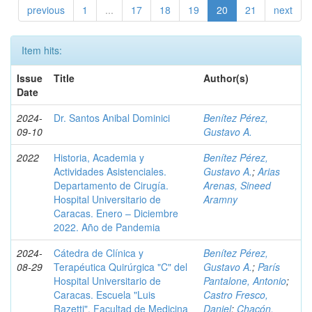
previous
1
...
17
18
19
20
21
next
Item hits:
Issue
Title
Author(s)
Date
2024-
Dr. Santos Anibal Dominici
Benítez Pérez,
09-10
Gustavo A.
2022
Historia, Academia y
Benítez Pérez,
Actividades Asistenciales.
Gustavo A.
;
Arias
Departamento de Cirugía.
Arenas, Sineed
Hospital Universitario de
Aramny
Caracas. Enero – Diciembre
2022. Año de Pandemia
2024-
Cátedra de Clínica y
Benítez Pérez,
08-29
Terapéutica Quirúrgica "C" del
Gustavo A.
;
París
Hospital Universitario de
Pantalone, Antonio
;
Caracas. Escuela "Luis
Castro Fresco,
Razetti". Facultad de Medicina
Daniel
;
Chacón,