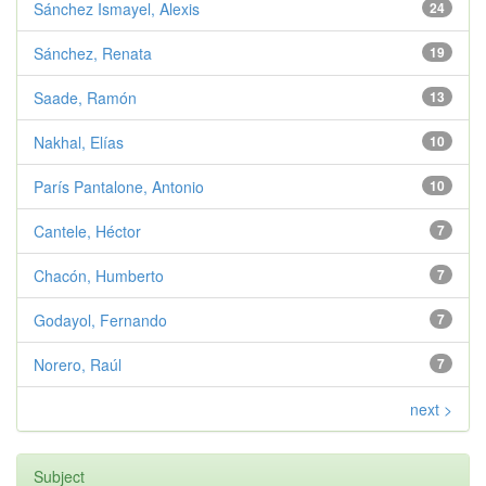
Sánchez Ismayel, Alexis
24
Sánchez, Renata
19
Saade, Ramón
13
Nakhal, Elías
10
París Pantalone, Antonio
10
Cantele, Héctor
7
Chacón, Humberto
7
Godayol, Fernando
7
Norero, Raúl
7
next >
Subject