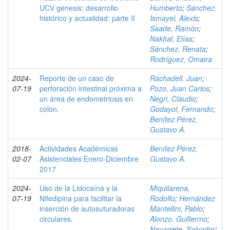
UCV génesis: desarrollo
Humberto
;
Sánchez
histórico y actualidad: parte II
Ismayel, Alexis
;
Saade, Ramón
;
Nakhal, Elías
;
Sánchez, Renata
;
Rodríguez, Omaira
2024-
Reporte de un caso de
Rachadell, Juan
;
07-19
perforación intestinal próxima a
Pozo, Juan Carlos
;
un área de endometriosis en
Negri, Claudio
;
colon.
Godayol, Fernando
;
Benítez Pérez,
Gustavo A.
2018-
Actividades Académicas
Benítez Pérez,
02-07
Asistenciales Enero-Diciembre
Gustavo A.
2017
2024-
Uso de la Lidocaína y la
Miquilarena,
07-19
Nifedipina para facilitar la
Rodolfo
;
Hernández
inserción de autosuturadoras
Mantellini, Pablo
;
circulares.
Alonzo, Guillermo
;
Navarrete, Salvador
;