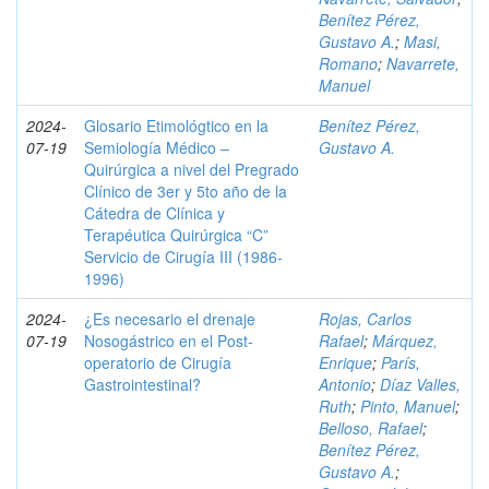
Benítez Pérez,
Gustavo A.
;
Masi,
Romano
;
Navarrete,
Manuel
2024-
Glosario Etimológtico en la
Benítez Pérez,
07-19
Semiología Médico –
Gustavo A.
Quirúrgica a nivel del Pregrado
Clínico de 3er y 5to año de la
Cátedra de Clínica y
Terapéutica Quirúrgica “C”
Servicio de Cirugía III (1986-
1996)
2024-
¿Es necesario el drenaje
Rojas, Carlos
07-19
Nosogástrico en el Post-
Rafael
;
Márquez,
operatorio de Cirugía
Enrique
;
París,
Gastrointestinal?
Antonio
;
Díaz Valles,
Ruth
;
Pinto, Manuel
;
Belloso, Rafael
;
Benítez Pérez,
Gustavo A.
;