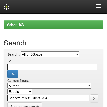
Skip
navigation
Saber UCV
Search
Search:
for
Current filters:
Start a new search