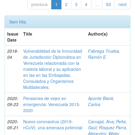
previous
1
2
3
4
...
63
next
Item hits:
Issue
Title
Author(s)
Date
2018-
Vulnerabilidad de la Inmunidad
Fábrega Trueba,
04
de Jurisdicción Diplomática en
Ramón E.
Venezuela relacionada con la
materia laboral y su aplicación
en las en las Embajadas,
Consulados y Organismos
Multilaterales.
2020-
Pensiones de vejez en
Aponte Blank,
09-23
emergencia: Venezuela 2015-
Carlos
2020
2020-
Nuevo coronavirus (2019-
Carvajal, Ana
;
Peña,
05-21
nCoV): una amenaza potencial
Saúl
;
Rísquez Parra,
Alejandro
;
Waler,