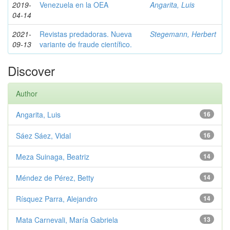
2019-
Venezuela en la OEA
Angarita, Luis
04-14
2021-
Revistas predadoras. Nueva
Stegemann, Herbert
09-13
variante de fraude científico.
Discover
Author
Angarita, Luis
16
Sáez Sáez, Vidal
16
Meza Suinaga, Beatriz
14
Méndez de Pérez, Betty
14
Rísquez Parra, Alejandro
14
Mata Carnevali, María Gabriela
13