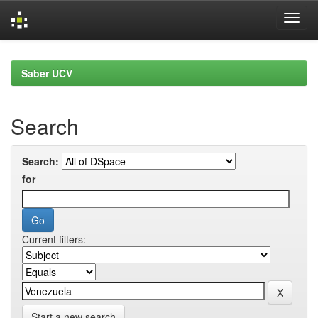
Skip
navigation
Saber UCV
Search
Search:
for
Current filters:
Start a new search