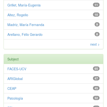
Grillet, María-Eugenia
11
Altez, Rogelio
10
Madriz, María Fernanda
9
Arellano, Félix Gerardo
8
next >
Subject
FACES-UCV
65
ARIGlobal
47
CEAP
45
Psicología
32