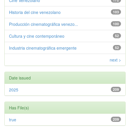
Cine Venezolano
172
Historia del cine venezolano
103
Producción cinematográfica venezo...
100
Cultura y cine contemporáneo
52
Industria cinematográfica emergente
52
next >
Date issued
2025
209
Has File(s)
true
209