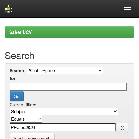
Skip
navigation
Saber UCV
Search
Search:
for
Current filters:
Start a new search