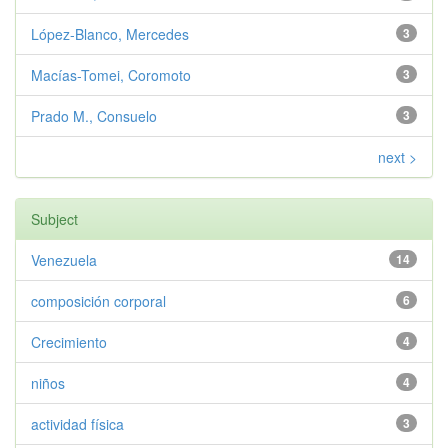
López-Blanco, Mercedes
3
Macías-Tomei, Coromoto
3
Prado M., Consuelo
3
next >
Subject
Venezuela
14
composición corporal
6
Crecimiento
4
niños
4
actividad física
3