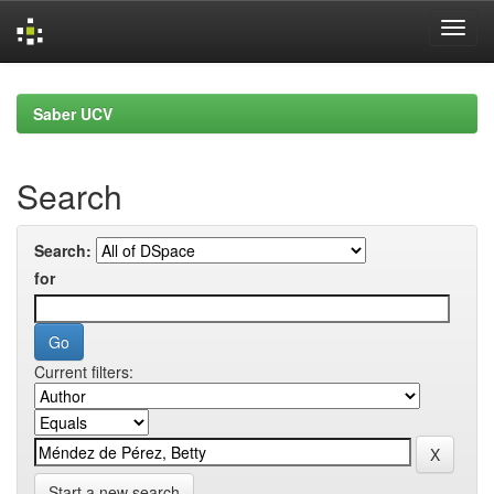
Skip
navigation
Saber UCV
Search
Search:
for
Current filters:
Start a new search