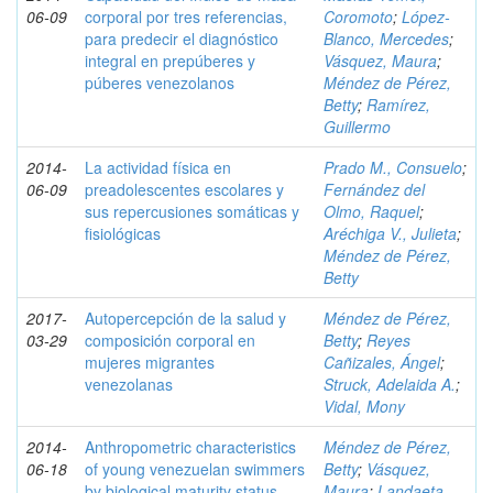
06-09
corporal por tres referencias,
Coromoto
;
López-
para predecir el diagnóstico
Blanco, Mercedes
;
integral en prepúberes y
Vásquez, Maura
;
púberes venezolanos
Méndez de Pérez,
Betty
;
Ramírez,
Guillermo
2014-
La actividad física en
Prado M., Consuelo
;
06-09
preadolescentes escolares y
Fernández del
sus repercusiones somáticas y
Olmo, Raquel
;
fisiológicas
Aréchiga V., Julieta
;
Méndez de Pérez,
Betty
2017-
Autopercepción de la salud y
Méndez de Pérez,
03-29
composición corporal en
Betty
;
Reyes
mujeres migrantes
Cañizales, Ángel
;
venezolanas
Struck, Adelaida A.
;
Vidal, Mony
2014-
Anthropometric characteristics
Méndez de Pérez,
06-18
of young venezuelan swimmers
Betty
;
Vásquez,
by biological maturity status
Maura
;
Landaeta-