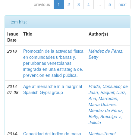
previous
1
2
3
4
...
5
next
Item hits:
Issue
Title
Author(s)
Date
2018
Promoción de la actividad física
Méndez de Pérez,
en comunidades urbanas y.
Betty
periurbanas venezolanas,
integrada en una estrategia de.
prevención en salud pública.
2014-
Age at menarche in a marginal
Prado, Consuelo
;
de
07-08
Spanish Gypsi group
Juan, Raquel
;
Díaz,
Ana
;
Marrodán,
María Dolores
;
Méndez de Pérez,
Betty
;
Aréchiga v.,
Julieta
2014-
Capacidad del índice de masa
Macías-Tomei,