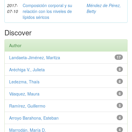
2017-
Composición corporal y su
Méndez de Pérez,
07-10
relación con los niveles de
Betty
lípidos séricos
Discover
Author
Landaeta-Jiménez, Maritza
17
Aréchiga V., Julieta
8
Ledezma, Thaís
8
Vásquez, Maura
6
Ramírez, Guillermo
5
Arroyo Barahona, Esteban
4
Marrodán, María D.
4