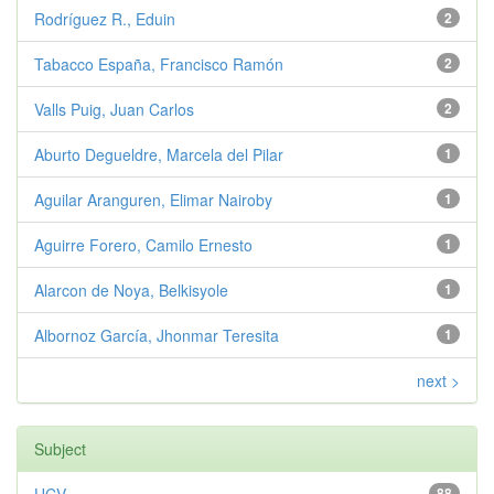
Rodríguez R., Eduin
2
Tabacco España, Francisco Ramón
2
Valls Puig, Juan Carlos
2
Aburto Degueldre, Marcela del Pilar
1
Aguilar Aranguren, Elimar Nairoby
1
Aguirre Forero, Camilo Ernesto
1
Alarcon de Noya, Belkisyole
1
Albornoz García, Jhonmar Teresita
1
next >
Subject
88