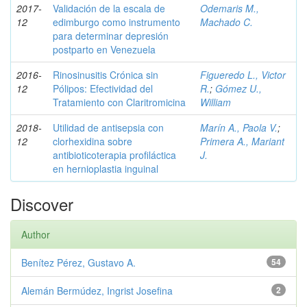
2017-
Validación de la escala de
Odemaris M.,
12
edimburgo como instrumento
Machado C.
para determinar depresión
postparto en Venezuela
2016-
Rinosinusitis Crónica sin
Figueredo L., Victor
12
Pólipos: Efectividad del
R.
;
Gómez U.,
Tratamiento con Claritromicina
William
2018-
Utilidad de antisepsia con
Marín A., Paola V.
;
12
clorhexidina sobre
Primera A., Mariant
antibioticoterapia profiláctica
J.
en hernioplastia inguinal
Discover
Author
Benítez Pérez, Gustavo A.
54
Alemán Bermúdez, Ingrist Josefina
2