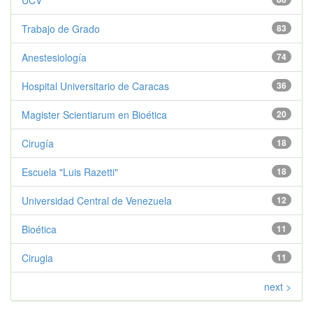
UCV
Trabajo de Grado
83
Anestesiología
74
Hospital Universitario de Caracas
36
Magister Scientiarum en Bioética
20
Cirugía
18
Escuela "Luis Razetti"
18
Universidad Central de Venezuela
12
Bioética
11
Cirugia
11
next >