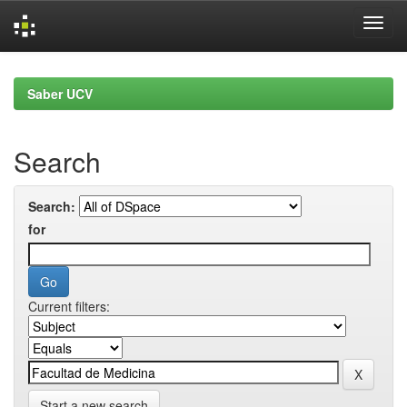
Skip
navigation
Saber UCV
Search
Search:
for
Current filters:
Start a new search