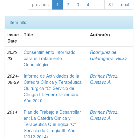
previous
1
2
3
4
...
31
next
Item hits:
Issue
Title
Author(s)
Date
2022-
Consentimiento Informado
Rodríguez de
03
para el Tratamiento
Galaragarra, Belkis
Odontológico
2024-
Informe de Actividades de la
Benítez Pérez,
08-29
Catedra Clínica y Terapéutica
Gustavo A.
Quirúrgica "C" Servicio de
Cirugía III. Enero-Diciembre.
Año 2010
2014
Plan de Trabajo a Desarrollar
Benítez Pérez,
en: La Catedra Clinica y
Gustavo A.
Terapeutica Quirurgica "C"
Servicio de Cirugia III. Año
(2012-2014)