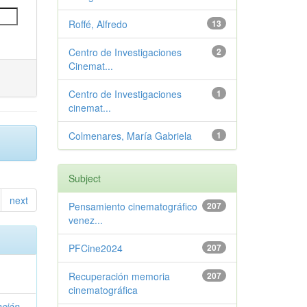
Roffé, Alfredo
13
Centro de Investigaciones
2
Cinemat...
Centro de Investigaciones
1
cinemat...
Colmenares, María Gabriela
1
Subject
next
Pensamiento cinematográfico
207
venez...
PFCine2024
207
Recuperación memoria
207
cinematográfica
ación