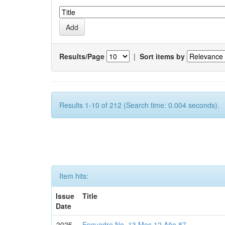
Results/Page
|
Sort items by
Results 1-10 of 212 (Search time: 0.004 seconds).
Item hits:
Issue
Title
Date
2025-
Encuadre No. 13 Mes 12 Año 87