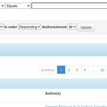
In order
Authors/record
previous
1
2
3
4
...
22
Author(s)
Consejo Nacional de la Cultura
;
Coordin