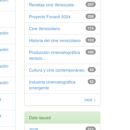
Revistas cine Venezuela
207
Proyecto Fonacit 2024
206
Cine Venezolano
174
ación
Historia del cine venezolano
103
ación
Producción cinematográfica
100
venezo...
ación
Cultura y cine contemporáneo
53
Industria cinematográfica
53
ación
emergente
a
next >
a
Date issued
2025
211