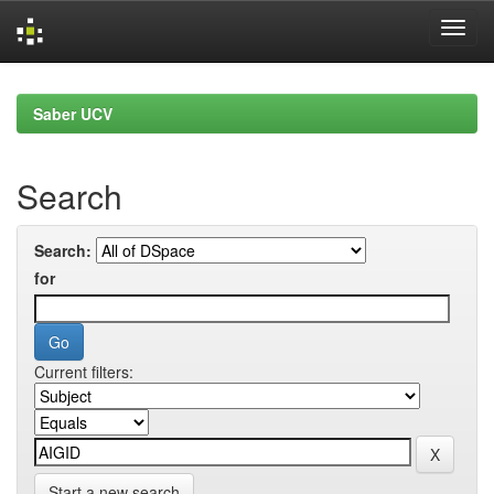
Skip
navigation
Saber UCV
Search
Search:
for
Current filters:
Start a new search