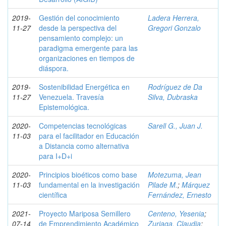
2019-
Gestión del conocimiento
Ladera Herrera,
11-27
desde la perspectiva del
Gregori Gonzalo
pensamiento complejo: un
paradigma emergente para las
organizaciones en tiempos de
diáspora.
2019-
Sostenibilidad Energética en
Rodríguez de Da
11-27
Venezuela. Travesía
Silva, Dubraska
Epistemológica.
2020-
Competencias tecnológicas
Sarell G., Juan J.
11-03
para el facilitador en Educación
a Distancia como alternativa
para I+D+i
2020-
Principios bioéticos como base
Motezuma, Jean
11-03
fundamental en la investigación
Pilade M.
;
Márquez
científica
Fernández, Ernesto
2021-
Proyecto Mariposa Semillero
Centeno, Yesenia
;
07-14
de Emprendimiento Académico
Zuriaga, Claudia
;