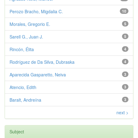
Perozo Bracho, Migdalia C.
10
Morales, Gregorio E.
5
Sarell G., Juan J.
5
Rincón, Élita
4
Rodríguez de Da Silva, Dubraska
4
Aparecida Gasparetto, Neiva
3
Atencio, Edith
3
Baralt, Andreína
3
next >
Subject