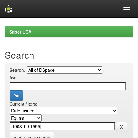
Skip
navigation
Saber UCV
Search
Search:
for
Current filters:
Start a new search