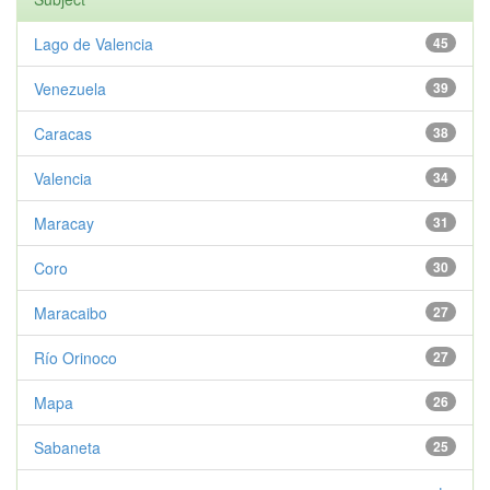
Lago de Valencia
45
Venezuela
39
Caracas
38
Valencia
34
Maracay
31
Coro
30
Maracaibo
27
Río Orinoco
27
Mapa
26
Sabaneta
25