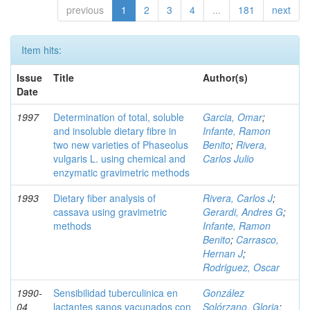
previous
1
2
3
4
...
181
next
Item hits:
Issue
Title
Author(s)
Date
1997
Determination of total, soluble
Garcia, Omar
;
and insoluble dietary fibre in
Infante, Ramon
two new varieties of Phaseolus
Benito
;
Rivera,
vulgaris L. using chemical and
Carlos Julio
enzymatic gravimetric methods
1993
Dietary fiber analysis of
Rivera, Carlos J
;
cassava using gravimetric
Gerardi, Andres G
;
methods
Infante, Ramon
Benito
;
Carrasco,
Hernan J
;
Rodriguez, Oscar
1990-
Sensibilidad tuberculinica en
González
04
lactantes sanos vacunados con
Solórzano, Gloria
;