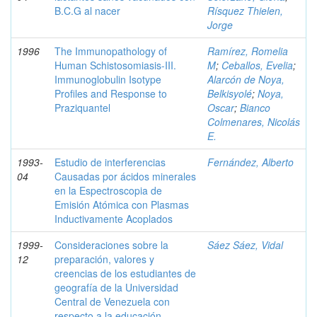
B.C.G al nacer
Rísquez Thielen,
Jorge
1996
The Immunopathology of
Ramírez, Romelia
Human Schistosomiasis-III.
M
;
Ceballos, Evelia
;
Immunoglobulin Isotype
Alarcón de Noya,
Profiles and Response to
Belkisyolé
;
Noya,
Praziquantel
Oscar
;
Bianco
Colmenares, Nicolás
E.
1993-
Estudio de interferencias
Fernández, Alberto
04
Causadas por ácidos minerales
en la Espectroscopia de
Emisión Atómica con Plasmas
Inductivamente Acoplados
1999-
Consideraciones sobre la
Sáez Sáez, Vidal
12
preparación, valores y
creencias de los estudiantes de
geografía de la Universidad
Central de Venezuela con
respecto a la educación