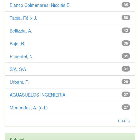
Bianco Colmenares, Nicolás E.
85
Tapia, Félix J.
58
Bellizzia, A.
42
Bajo, R.
36
Pimentel, N.
31
S/A, S/A
31
Urbani, F.
28
AGUASUELOS INGENIERIA
27
Menéndez, A. (ed.)
27
next >
Subject