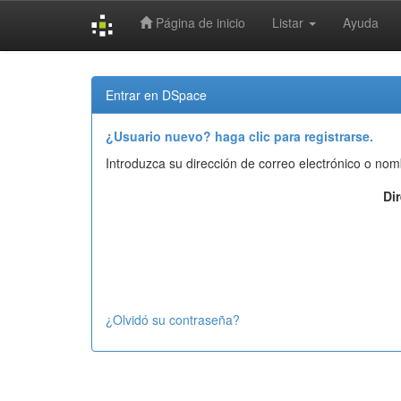
Página de inicio
Listar
Ayuda
Skip
navigation
Entrar en DSpace
¿Usuario nuevo? haga clic para registrarse.
Introduzca su dirección de correo electrónico o nom
Di
¿Olvidó su contraseña?