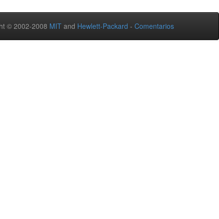
ht © 2002-2008
MIT
and
Hewlett-Packard
-
Comentarios