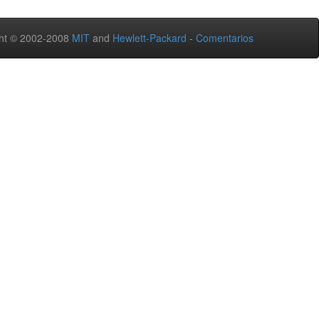
ht © 2002-2008
MIT
and
Hewlett-Packard
-
Comentarios