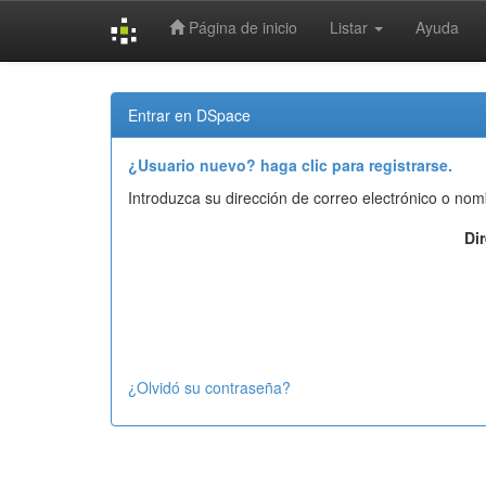
Página de inicio
Listar
Ayuda
Skip
navigation
Entrar en DSpace
¿Usuario nuevo? haga clic para registrarse.
Introduzca su dirección de correo electrónico o nom
Di
¿Olvidó su contraseña?